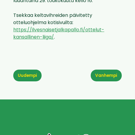
lauantaina 29. toukokuuta kello 16.
Tsekkaa keltavihreiden päivitetty
otteluohjelma kotisivuilta:
https://ilvesnaisetjalkapallo.fi/ottelut-
kansallinen-liiga/
.
Uudempi
Vanhempi