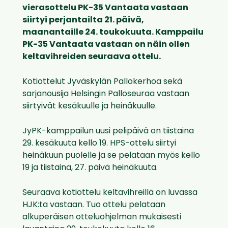
vierasottelu PK-35 Vantaata vastaan
siirtyi perjantailta 21. päivä,
maanantaille 24. toukokuuta. Kamppailu
PK-35 Vantaata vastaan on näin ollen
keltavihreiden seuraava ottelu.
Kotiottelut Jyväskylän Pallokerhoa sekä
sarjanousija Helsingin Palloseuraa vastaan
siirtyivät kesäkuulle ja heinäkuulle.
JyPK-kamppailun uusi pelipäivä on tiistaina
29. kesäkuuta kello 19. HPS-ottelu siirtyi
heinäkuun puolelle ja se pelataan myös kello
19 ja tiistaina, 27. päivä heinäkuuta.
Seuraava kotiottelu keltavihreillä on luvassa
HJK:ta vastaan. Tuo ottelu pelataan
alkuperäisen otteluohjelman mukaisesti