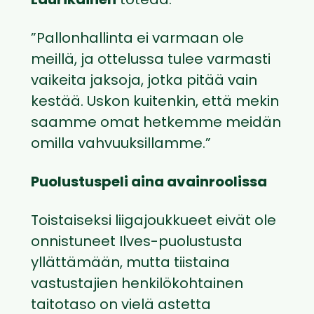
Laurikainen
toteaa.
”Pallonhallinta ei varmaan ole
meillä, ja ottelussa tulee varmasti
vaikeita jaksoja, jotka pitää vain
kestää. Uskon kuitenkin, että mekin
saamme omat hetkemme meidän
omilla vahvuuksillamme.”
Puolustuspeli aina avainroolissa
Toistaiseksi liigajoukkueet eivät ole
onnistuneet Ilves-puolustusta
yllättämään, mutta tiistaina
vastustajien henkilökohtainen
taitotaso on vielä astetta