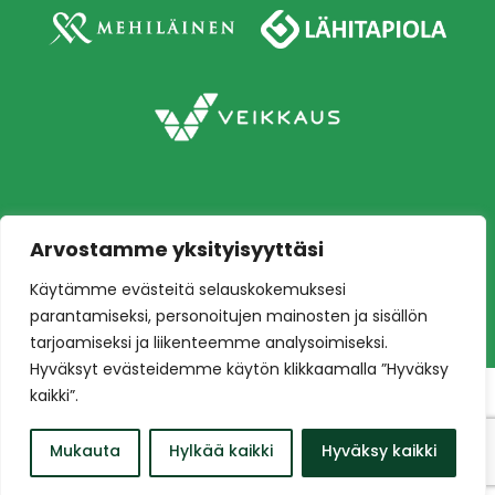
Arvostamme yksityisyyttäsi
Copyright © 2026 Ilves jalkapallo – Naisten
Käytämme evästeitä selauskokemuksesi
edustusjoukkue
Toteutus:
Mainostoimisto Värikäs
parantamiseksi, personoitujen mainosten ja sisällön
tarjoamiseksi ja liikenteemme analysoimiseksi.
Hyväksyt evästeidemme käytön klikkaamalla ”Hyväksy
kaikki”.
Mukauta
Hylkää kaikki
Hyväksy kaikki