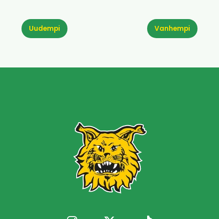
Uudempi
Vanhempi