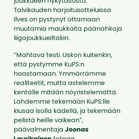
joukkueen nykytasosta.
Talvikauden harjoitusotteluissa
Ilves on pystynyt ottamaan
muutamia maukkaita päänahkoja
liigajoukkueiltakin.
”Mahtava testi. Uskon kuitenkin,
että pystymme KuPS:n
haastamaan. Ymmärrämme
realiteetit, mutta astelemme
kentälle mitään nöyristelemättä.
Lähdemme tekemään KuPS:lle
kiusaa isolla kädellä, ja tekemään
pelistä heille vaikean”,
päävalmentaja
Joonas