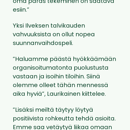
oma paras tekeminen on saatava
esiin.”
Yksi Ilveksen talvikauden
vahvuuksista on ollut nopea
suunnanvaihdospeli.
”Haluamme päästä hyökkäämään
organisoitumatonta puolustusta
vastaan ja isoihin tiloihin. Siinä
olemme olleet tähän mennessä
aika hyviä”, Laurikainen kiittelee.
”Lisäksi meiltä täytyy löytyä
positiivista rohkeutta tehdä asioita.
Emme saa vetäytyä liikaa omaan