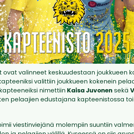
et ovat valinneet keskuudestaan joukkueen k
kapteeniksi valittiin joukkueen kokenein pela
kapteeneiksi nimettiin
Kaisa Juvonen
sekä
V
rten pelaajien edustajana kapteenistossa to
oimii viestinviejänä molempiin suuntiin valm