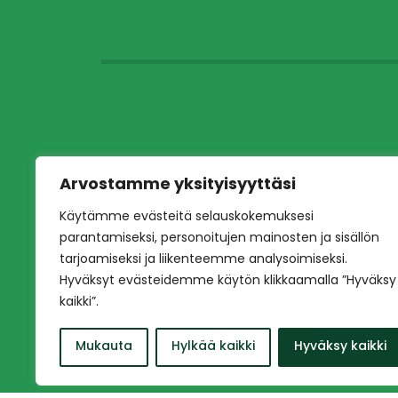
Arvostamme yksityisyyttäsi
Käytämme evästeitä selauskokemuksesi
parantamiseksi, personoitujen mainosten ja sisällön
tarjoamiseksi ja liikenteemme analysoimiseksi.
Hyväksyt evästeidemme käytön klikkaamalla ”Hyväksy
kaikki”.
Mukauta
Hylkää kaikki
Hyväksy kaikki
Copyright © 2026 Ilves jalkapallo – Naisten e