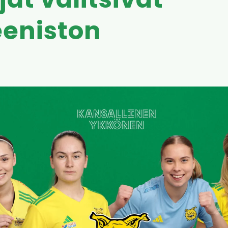
jat valitsivat
eniston