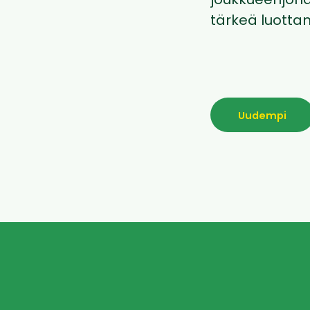
joukkueenjohdo
tärkeä luotta
Uudempi