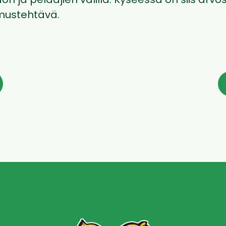
n ja pelaajien välillä. Kyseessä on siis arvos
mustehtävä.