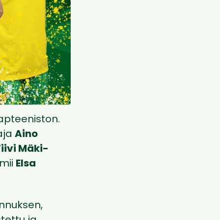
apteeniston.
aja
Aino
iivi Mäki-
imii
Elsa
ennuksen,