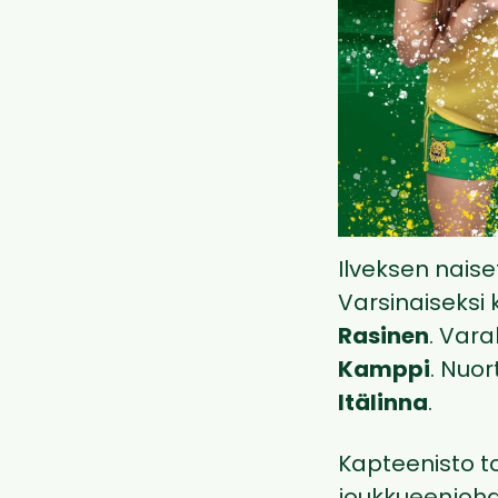
Ilveksen nais
Varsinaiseksi 
Rasinen
. Vara
Kamppi
. Nuo
Itälinna
.
Kapteenisto t