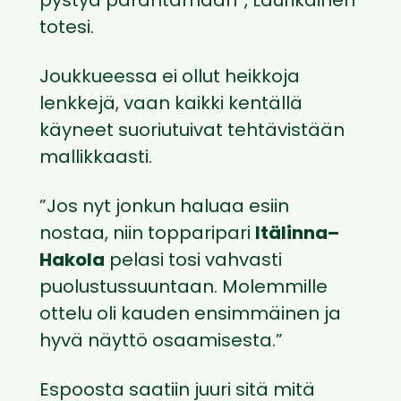
pystyä parantamaan”, Laurikainen
totesi.
Joukkueessa ei ollut heikkoja
lenkkejä, vaan kaikki kentällä
käyneet suoriutuivat tehtävistään
mallikkaasti.
”Jos nyt jonkun haluaa esiin
nostaa, niin topparipari
Itälinna–
Hakola
pelasi tosi vahvasti
puolustussuuntaan. Molemmille
ottelu oli kauden ensimmäinen ja
hyvä näyttö osaamisesta.”
Espoosta saatiin juuri sitä mitä