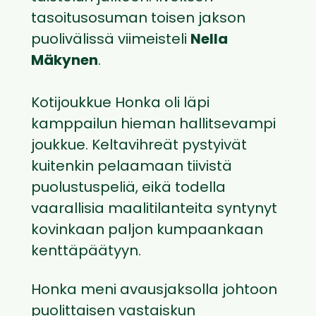
tasoitusosuman toisen jakson
puolivälissä viimeisteli
Nella
Mäkynen
.
Kotijoukkue Honka oli läpi
kamppailun hieman hallitsevampi
joukkue. Keltavihreät pystyivät
kuitenkin pelaamaan tiivistä
puolustuspeliä, eikä todella
vaarallisia maalitilanteita syntynyt
kovinkaan paljon kumpaankaan
kenttäpäätyyn.
Honka meni avausjaksolla johtoon
puolittaisen vastaiskun