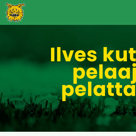
Ilves ku
pelaaj
pelatt