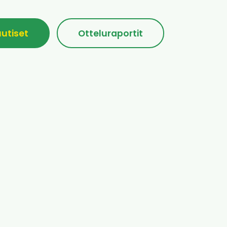
uutiset
Otteluraportit