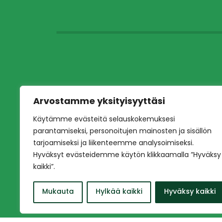
Arvostamme yksityisyyttäsi
Käytämme evästeitä selauskokemuksesi
parantamiseksi, personoitujen mainosten ja sisällön
tarjoamiseksi ja liikenteemme analysoimiseksi.
Hyväksyt evästeidemme käytön klikkaamalla ”Hyväksy
kaikki”.
Mukauta
Hylkää kaikki
Hyväksy kaikki
Copyright © 2026 Ilves jalkapallo – Naisten e