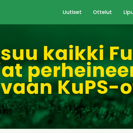
Uutiset
Ottelut
Lip
tsuu kaikki Fu
at perheinee
avaan KuPS-o