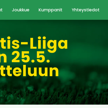
ut
Joukkue
Kumppanit
Yhteystiedot
tis-Liiga
n 25.5.
tteluun