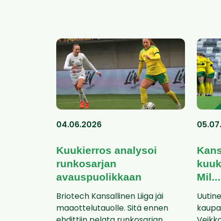
04.06.2026
05.07
Kuukierros analysoi
Kans
runkosarjan
kuuk
avauspuolikkaan
Mil...
Briotech Kansallinen Liiga jäi
Uutine
maaottelutauolle. Sitä ennen
kaupal
ehdittiin pelata runkosarjan
Veikk