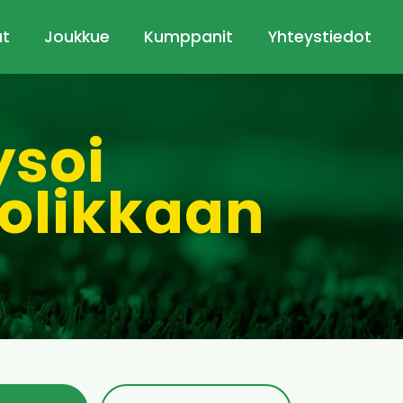
ut
Joukkue
Kumppanit
Yhteystiedot
ysoi
olikkaan