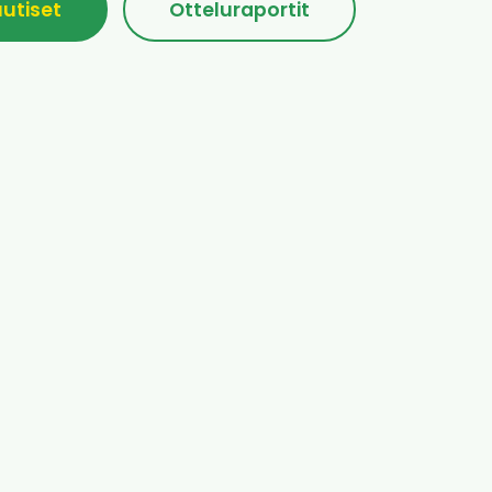
uutiset
Otteluraportit