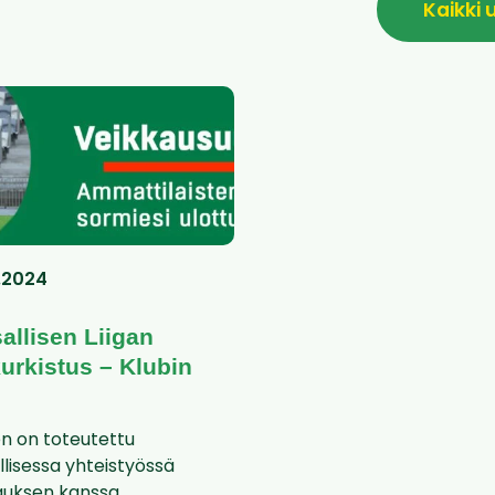
Kaikki 
.2024
allisen Liigan
urkistus – Klubin
n on toteutettu
lisessa yhteistyössä
auksen kanssa.