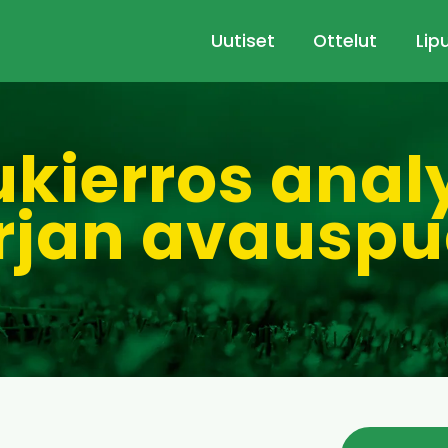
Uutiset
Ottelut
Lip
kierros anal
rjan avauspu