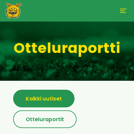
Otteluraportti
Kaikki uutiset
Otteluraportit