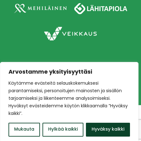
Arvostamme yksityisyyttäsi
Copyright © 2026 Ilves jalkapallo – Naisten
Käytämme evästeitä selauskokemuksesi
edustusjoukkue
Toteutus:
Mainostoimisto Värikäs
parantamiseksi, personoitujen mainosten ja sisällön
tarjoamiseksi ja liikenteemme analysoimiseksi.
Hyväksyt evästeidemme käytön klikkaamalla ”Hyväksy
kaikki”.
Mukauta
Hylkää kaikki
Hyväksy kaikki