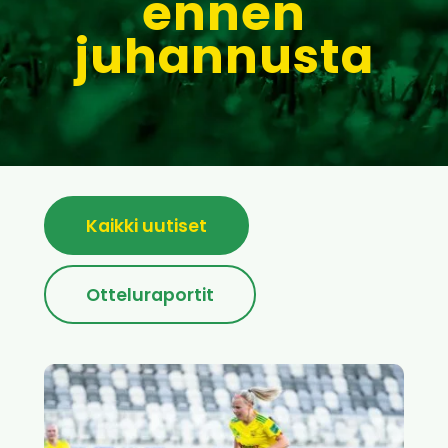
ennen
juhannusta
Kaikki uutiset
Otteluraportit