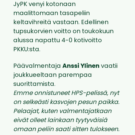
JyPK venyi kotonaan
maalittomaan tasapeliin
keltavihreitä vastaan. Edellinen
tupsukorvien voitto on toukokuun
alussa napattu 4-0 kotivoitto
PKKU:sta.
Päävalmentaja
Anssi Ylinen
vaatii
joukkueeltaan parempaa
suorittamista.
Emme onnistuneet HPS-pelissä, nyt
on selkeästi kasvojen pesun paikka.
Pelaajat, kuten valmentajatkaan
eivät
olleet lainkaan tyytyväisiä
omaan peliin saati sitten tulokseen.