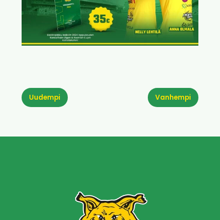
Uudempi
Vanhempi