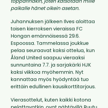
topparinakin, joten katsotaan mille
paikalle hänet oikein asetan.
Juhannuksen jälkeen Ilves aloittaa
toisen kierroksen vieraissa FC
Hongan emännöisessä 29.6.
Espoossa. Tammelassa joukkue
pelaa seuraavat kaksi ottelua, kun
Åland United saapuu vieraaksi
sunnuntaina 7.7. ja sarjakärki HJK
kaksi viikkoa myöhemmin. Nyt
kannattaa myös hyödyntää tuo
erittäin edullinen kausikorttitarjous.
Vierasottelut, kuten kaikki kotona
pelattavatkin, ovat nähtävillä Ruutu