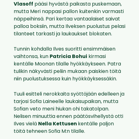
Vlasoff
pääsi hyvästä paikasta puskemaan,
mutta Meri nappasi pallon kuitenkin varmasti
näppeihinsä. Pari kertaa vantaalaiset saivat
palloa boksiin, mutta Ilveksen puolustus pelasi
tilanteet tarkasti ja laukaukset blokaten.
Tunnin kohdalla Ilves suoritti ensimmäisen
vaihtonsa, kun
Patricia Bohui
kirmasi
kentälle Moonan tilalle hyökkäykseen. Patra
tulikin näkyvästi peliin mukaan paiskien töitä
niin puolustuksessa kuin hyökkäyksessäkin.
Tuuli esitteli nerokkaita syöttöjään edelleen ja
tarjosi Sofia Laineelle laukaisupaikan, mutta
Sofian veto meni hiukan ohi takatolpan.
Nelisen minuuttia ennen päätösvihellystä otti
Ilves vielä
Nella Kettusen
kentälle paljon
töitä tehneen Sofia M:n tilalle.