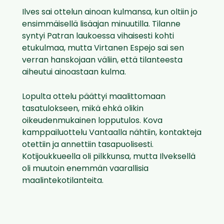
Ilves sai ottelun ainoan kulmansa, kun oltiin jo
ensimmäisellä lisäajan minuutilla. Tilanne
syntyi Patran laukoessa vihaisesti kohti
etukulmaa, mutta Virtanen Espejo sai sen
verran hanskojaan väliin, että tilanteesta
aiheutui ainoastaan kulma.
Lopulta ottelu päättyi maalittomaan
tasatulokseen, mikä ehkä olikin
oikeudenmukainen lopputulos. Kova
kamppailuottelu Vantaalla nähtiin, kontakteja
otettiin ja annettiin tasapuolisesti.
Kotijoukkueella oli pilkkunsa, mutta Ilveksellä
oli muutoin enemmän vaarallisia
maalintekotilanteita.