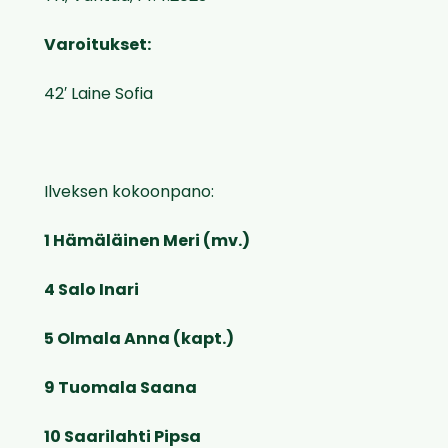
Varoitukset:
42′ Laine Sofia
Ilveksen kokoonpano:
1 Hämäläinen Meri (mv.)
4 Salo Inari
5 Olmala Anna (kapt.)
9 Tuomala Saana
10 Saarilahti Pipsa