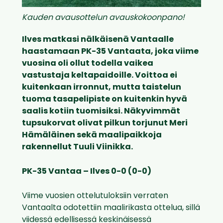
Kauden avausottelun avauskokoonpano!
Ilves matkasi nälkäisenä Vantaalle
haastamaan PK-35 Vantaata, joka viime
vuosina oli ollut todella vaikea
vastustaja keltapaidoille. Voittoa ei
kuitenkaan irronnut, mutta taistelun
tuoma tasapelipiste on kuitenkin hyvä
saalis kotiin tuomisiksi. Näkyvimmät
tupsukorvat olivat pilkun torjunut Meri
Hämäläinen sekä maalipaikkoja
rakennellut Tuuli Viinikka.
PK-35 Vantaa – Ilves 0-0 (0-0)
Viime vuosien ottelutuloksiin verraten
Vantaalta odotettiin maalirikasta ottelua, sillä
viidessä edellisessä keskinäisessä