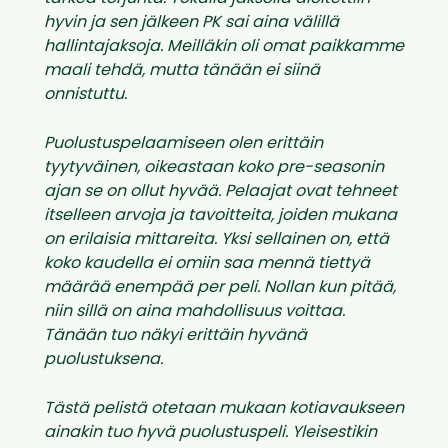
hyvin ja sen jälkeen PK sai aina välillä
hallintajaksoja. Meilläkin oli omat paikkamme
maali tehdä, mutta tänään ei siinä
onnistuttu.
Puolustuspelaamiseen olen erittäin
tyytyväinen, oikeastaan koko pre-seasonin
ajan se on ollut hyvää. Pelaajat ovat tehneet
itselleen arvoja ja tavoitteita, joiden mukana
on erilaisia mittareita. Yksi sellainen on, että
koko kaudella ei omiin saa mennä tiettyä
määrää enempää per peli. Nollan kun pitää,
niin sillä on aina mahdollisuus voittaa.
Tänään tuo näkyi erittäin hyvänä
puolustuksena.
Tästä pelistä otetaan mukaan kotiavaukseen
ainakin tuo hyvä puolustuspeli. Yleisestikin