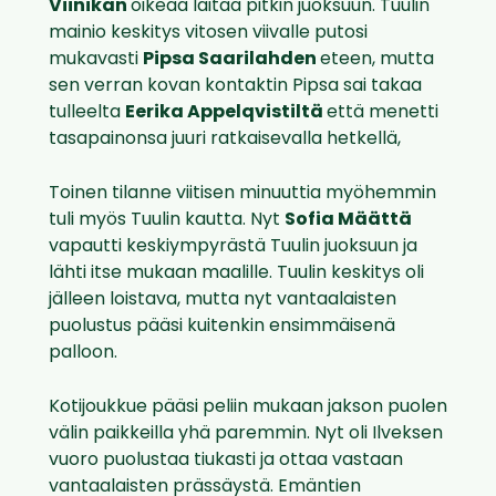
Viinikan
oikeaa laitaa pitkin juoksuun. Tuulin
mainio keskitys vitosen viivalle putosi
mukavasti
Pipsa Saarilahden
eteen, mutta
sen verran kovan kontaktin Pipsa sai takaa
tulleelta
Eerika Appelqvistiltä
että menetti
tasapainonsa juuri ratkaisevalla hetkellä,
Toinen tilanne viitisen minuuttia myöhemmin
tuli myös Tuulin kautta. Nyt
Sofia Määttä
vapautti keskiympyrästä Tuulin juoksuun ja
lähti itse mukaan maalille. Tuulin keskitys oli
jälleen loistava, mutta nyt vantaalaisten
puolustus pääsi kuitenkin ensimmäisenä
palloon.
Kotijoukkue pääsi peliin mukaan jakson puolen
välin paikkeilla yhä paremmin. Nyt oli Ilveksen
vuoro puolustaa tiukasti ja ottaa vastaan
vantaalaisten prässäystä. Emäntien