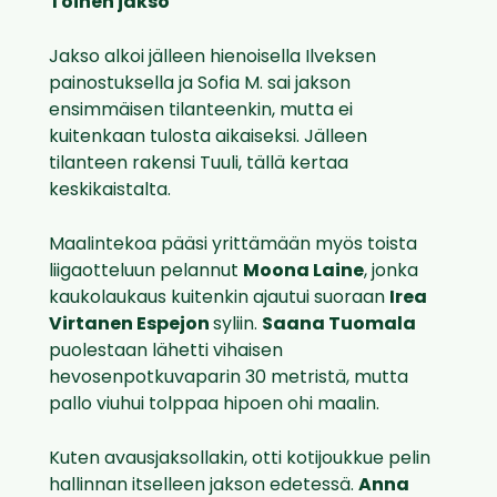
Toinen jakso
Jakso alkoi jälleen hienoisella Ilveksen
painostuksella ja Sofia M. sai jakson
ensimmäisen tilanteenkin, mutta ei
kuitenkaan tulosta aikaiseksi. Jälleen
tilanteen rakensi Tuuli, tällä kertaa
keskikaistalta.
Maalintekoa pääsi yrittämään myös toista
liigaotteluun pelannut
Moona Laine
, jonka
kaukolaukaus kuitenkin ajautui suoraan
Irea
Virtanen Espejon
syliin.
Saana Tuomala
puolestaan lähetti vihaisen
hevosenpotkuvaparin 30 metristä, mutta
pallo viuhui tolppaa hipoen ohi maalin.
Kuten avausjaksollakin, otti kotijoukkue pelin
hallinnan itselleen jakson edetessä.
Anna