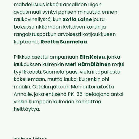
mahdollisuus iskeä Kansallisen Liigan
avausmaali syntyi parisen minuuttia ennen
taukovihellystä, kun
Sofia Laine
joutui
boksissa rikkomaan keltaisen kortin ja
rangaistuspotkun arvoisesti kotijoukkueen
kapteenia,
Reetta Suomelaa.
Pilkkua asettui ampumaan
Ella Koivu
, jonka
laukauksen kuitenkin
Meri Hämäläinen
torjui
tyylikkäästi. Suomela pääsi vielä irtopallosta
kokeilemaan, mutta laukoi kuitenkin ohi
maalin. Ottelun jälkeen Meri antoi kiitosta
Annalle, joka entisenä PK-35-pelaajana antoi
vinkin kumpaan kulmaan kannattaa
heittäytyä.