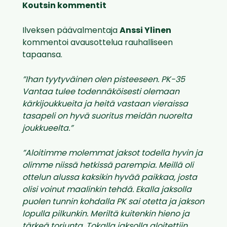
Koutsin kommentit
Ilveksen päävalmentaja
Anssi Ylinen
kommentoi avausottelua rauhalliseen
tapaansa.
”Ihan tyytyväinen olen pisteeseen. PK-35
Vantaa tulee todennäköisesti olemaan
kärkijoukkueita ja heitä vastaan vieraissa
tasapeli on hyvä suoritus meidän nuorelta
joukkueelta.”
”Aloitimme molemmat jaksot todella hyvin ja
olimme niissä hetkissä parempia. Meillä oli
ottelun alussa kaksikin hyvää paikkaa, josta
olisi voinut maalinkin tehdä. Ekalla jaksolla
puolen tunnin kohdalla PK sai otetta ja jakson
lopulla pilkunkin. Meriltä kuitenkin hieno ja
tärkeä torjunta. Tokalla jaksolla aloitettiin