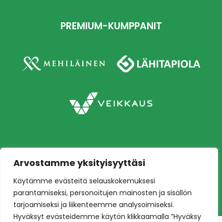
PREMIUM-KUMPPANIT
Arvostamme yksityisyyttäsi
Copyright © 2026 Ilves jalkapallo – Naisten
Käytämme evästeitä selauskokemuksesi
edustusjoukkue
Toteutus:
Mainostoimisto Värikäs
parantamiseksi, personoitujen mainosten ja sisällön
tarjoamiseksi ja liikenteemme analysoimiseksi.
Hyväksyt evästeidemme käytön klikkaamalla ”Hyväksy