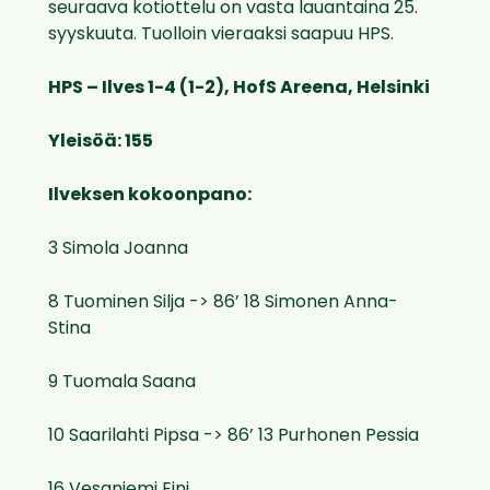
seuraava kotiottelu on vasta lauantaina 25.
syyskuuta. Tuolloin vieraaksi saapuu HPS.
HPS – Ilves 1-4 (1-2), HofS Areena, Helsinki
Yleisöä: 155
Ilveksen kokoonpano:
3 Simola Joanna
8 Tuominen Silja -> 86’ 18 Simonen Anna-
Stina
9 Tuomala Saana
10 Saarilahti Pipsa -> 86’ 13 Purhonen Pessia
16 Vesaniemi Eini