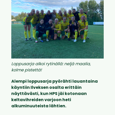
Loppusarja alkoi rytinällä: neljä maalia,
kolme pistettä!
Alempi loppusarja pyörähti lauantaina
käyntiin Ilveksen osalta erittäin
näyttävästi, kun HPS jäi kotonaan
keltavihreiden varjoon heti
alkuminuuteista lähtien.