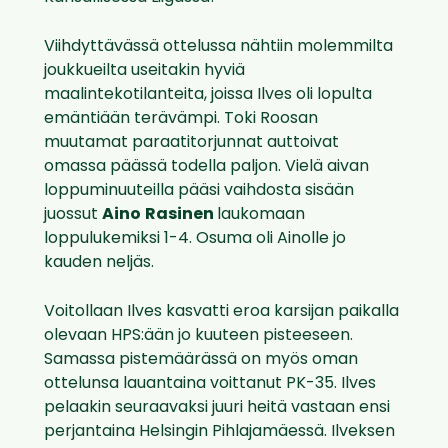
Viihdyttävässä ottelussa nähtiin molemmilta
joukkueilta useitakin hyviä
maalintekotilanteita, joissa Ilves oli lopulta
emäntiään terävämpi. Toki Roosan
muutamat paraatitorjunnat auttoivat
omassa päässä todella paljon. Vielä aivan
loppuminuuteilla pääsi vaihdosta sisään
juossut
Aino
Rasinen
laukomaan
loppulukemiksi 1-4. Osuma oli Ainolle jo
kauden neljäs.
Voitollaan Ilves kasvatti eroa karsijan paikalla
olevaan HPS:ään jo kuuteen pisteeseen.
Samassa pistemäärässä on myös oman
ottelunsa lauantaina voittanut PK-35. Ilves
pelaakin seuraavaksi juuri heitä vastaan ensi
perjantaina Helsingin Pihlajamäessä. Ilveksen