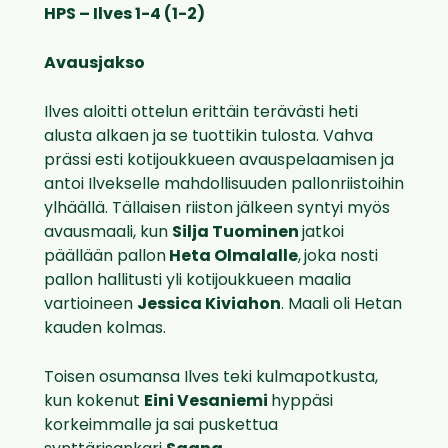
HPS – Ilves 1-4 (1-2)
Avausjakso
Ilves aloitti ottelun erittäin terävästi heti
alusta alkaen ja se tuottikin tulosta. Vahva
prässi esti kotijoukkueen avauspelaamisen ja
antoi Ilvekselle mahdollisuuden pallonriistoihin
ylhäällä. Tällaisen riiston jälkeen syntyi myös
avausmaali, kun
Silja Tuominen
jatkoi
päällään pallon
Heta Olmalalle
,
joka nosti
pallon hallitusti yli kotijoukkueen maalia
vartioineen
Jessica Kiviahon
. Maali oli Hetan
kauden kolmas.
Toisen osumansa Ilves teki kulmapotkusta,
kun kokenut
Eini Vesaniemi
hyppäsi
korkeimmalle ja sai puskettua