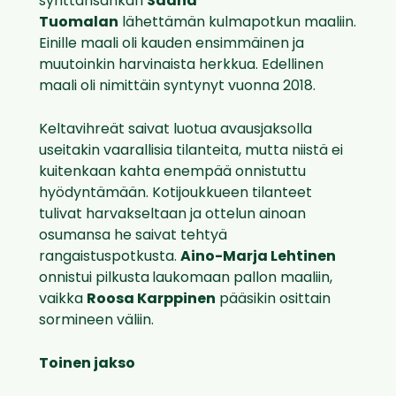
synttärisankari
Saana
Tuomalan
lähettämän kulmapotkun maaliin.
Einille maali oli kauden ensimmäinen ja
muutoinkin harvinaista herkkua. Edellinen
maali oli nimittäin syntynyt vuonna 2018.
Keltavihreät saivat luotua avausjaksolla
useitakin vaarallisia tilanteita, mutta niistä ei
kuitenkaan kahta enempää onnistuttu
hyödyntämään. Kotijoukkueen tilanteet
tulivat harvakseltaan ja ottelun ainoan
osumansa he saivat tehtyä
rangaistuspotkusta.
Aino-Marja Lehtinen
onnistui pilkusta
laukomaan pallon maaliin,
vaikka
Roosa Karppinen
pääsikin osittain
sormineen väliin.
Toinen jakso