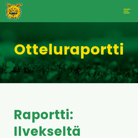
Otteluraportti
Raportti:
Ilvekseltä