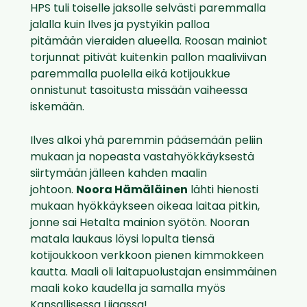
HPS tuli toiselle jaksolle selvästi paremmalla
jalalla kuin Ilves ja pystyikin palloa
pitämään vieraiden alueella. Roosan mainiot
torjunnat pitivät kuitenkin pallon maaliviivan
paremmalla puolella eikä kotijoukkue
onnistunut tasoitusta missään vaiheessa
iskemään.
Ilves alkoi yhä paremmin pääsemään peliin
mukaan ja nopeasta vastahyökkäyksestä
siirtymään jälleen kahden maalin
johtoon.
Noora Hämäläinen
lähti hienosti
mukaan hyökkäykseen oikeaa laitaa pitkin,
jonne sai Hetalta mainion syötön. Nooran
matala laukaus löysi lopulta tiensä
kotijoukkoon verkkoon pienen kimmokkeen
kautta. Maali oli laitapuolustajan ensimmäinen
maali koko kaudella ja samalla myös
Kansallisessa Liigassa!