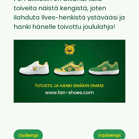
toiveita näistä kengistä, joten
ilahduta Ilves-henkistä ystävääsi ja
hanki hänelle toivottu joululahja!
Uudempi
Vanhempi