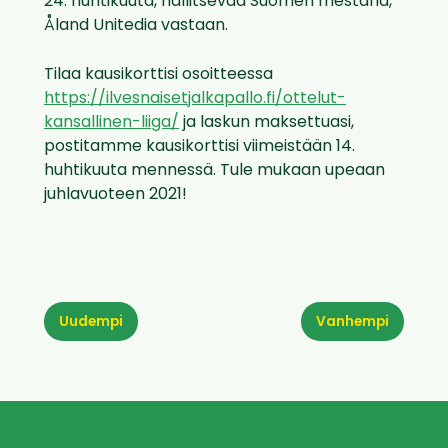
24. huhtikuuta, hallitsevaa Suomen mestaria,
Åland Unitedia vastaan.
Tilaa kausikorttisi osoitteessa
https://ilvesnaisetjalkapallo.fi/ottelut-
kansallinen-liiga/
ja laskun maksettuasi,
postitamme kausikorttisi viimeistään 14.
huhtikuuta mennessä. Tule mukaan upeaan
juhlavuoteen 2021!
Uudempi
Vanhempi