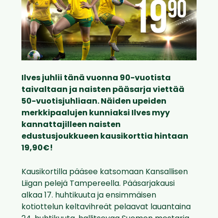
Ilves juhlii tänä vuonna 90-vuotista
taivaltaan ja naisten pääsarja viettää
50-vuotisjuhliaan. Näiden upeiden
merkkipaalujen kunniaksi Ilves myy
kannattajilleen naisten
edustusjoukkueen kausikorttia hintaan
19,90€!
Kausikortilla pääsee katsomaan Kansallisen
Liigan pelejä Tampereella. Pääsarjakausi
alkaa 17. huhtikuuta ja ensimmäisen
kotiottelun keltavihreät pelaavat lauantaina