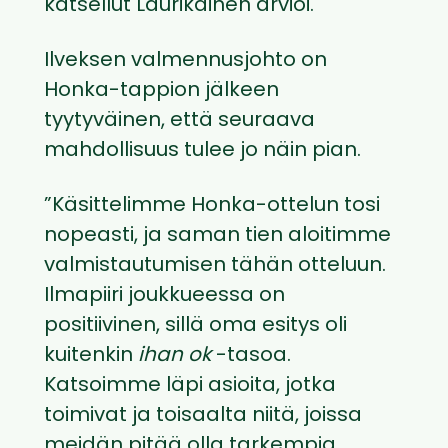
katsellut Laurikainen arvioi.
Ilveksen valmennusjohto on
Honka-tappion jälkeen
tyytyväinen, että seuraava
mahdollisuus tulee jo näin pian.
”Käsittelimme Honka-ottelun tosi
nopeasti, ja saman tien aloitimme
valmistautumisen tähän otteluun.
Ilmapiiri joukkueessa on
positiivinen, sillä oma esitys oli
kuitenkin
ihan ok
-tasoa.
Katsoimme läpi asioita, jotka
toimivat ja toisaalta niitä, joissa
meidän pitää olla tarkempia