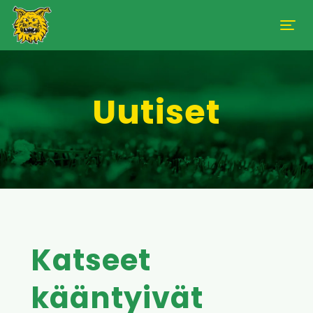
Uutiset
Katseet
kääntyivät