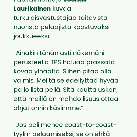
Päävalmentaja
Joonas
Laurikainen
kuvaa
turkulaisvastustajaa taitavista
nuorista pelaajista koostuvaksi
joukkueeksi.
”Ainakin tähän asti näkemäni
perusteella TPS haluaa prässätä
kovaa ylhäältä. Siihen pitää olla
valmis. Meiltä se edellyttää hyvää
pallollista peliä. Sitä kautta uskon,
että meillä on mahdollisuus ottaa
ohjat omiin käsiimme.”
”Jos peli menee coast-to-coast-
tyyliin pelaamiseksi, se on ehkä