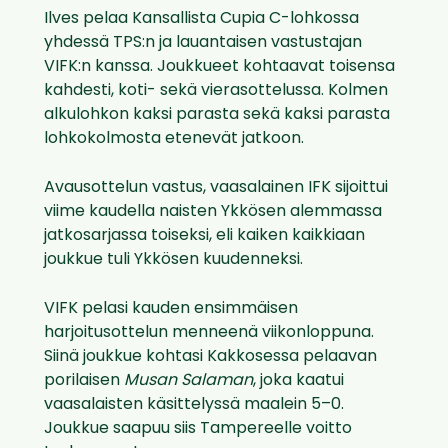
Ilves pelaa Kansallista Cupia C-lohkossa
yhdessä TPS:n ja lauantaisen vastustajan
VIFK:n kanssa. Joukkueet kohtaavat toisensa
kahdesti, koti- sekä vierasottelussa. Kolmen
alkulohkon kaksi parasta sekä kaksi parasta
lohkokolmosta etenevät jatkoon.
Avausottelun vastus, vaasalainen IFK sijoittui
viime kaudella naisten Ykkösen alemmassa
jatkosarjassa toiseksi, eli kaiken kaikkiaan
joukkue tuli Ykkösen kuudenneksi.
VIFK pelasi kauden ensimmäisen
harjoitusottelun menneenä viikonloppuna.
Siinä joukkue kohtasi Kakkosessa pelaavan
porilaisen
Musan Salaman
, joka kaatui
vaasalaisten käsittelyssä maalein 5–0.
Joukkue saapuu siis Tampereelle voitto