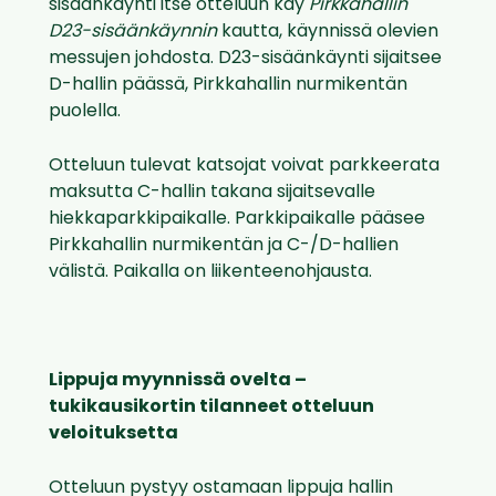
sisäänkäynti itse otteluun käy
Pirkkahallin
D23-sisäänkäynnin
kautta, käynnissä olevien
messujen johdosta. D23-sisäänkäynti sijaitsee
D-hallin päässä, Pirkkahallin nurmikentän
puolella.
Otteluun tulevat katsojat voivat parkkeerata
maksutta C-hallin takana sijaitsevalle
hiekkaparkkipaikalle. Parkkipaikalle pääsee
Pirkkahallin nurmikentän ja C-/D-hallien
välistä. Paikalla on liikenteenohjausta.
Lippuja myynnissä ovelta –
tukikausikortin tilanneet otteluun
veloituksetta
Otteluun pystyy ostamaan lippuja hallin