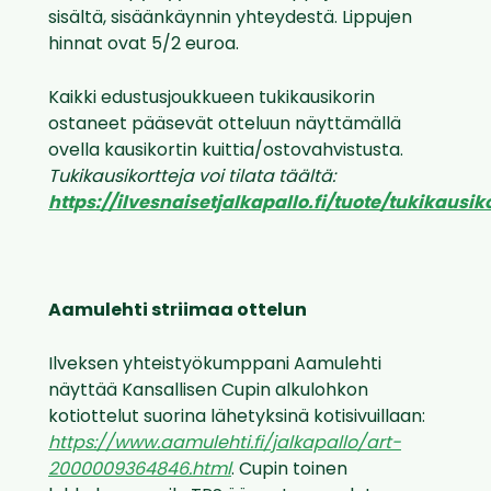
sisältä, sisäänkäynnin yhteydestä. Lippujen
hinnat ovat 5/2 euroa.
Kaikki edustusjoukkueen tukikausikorin
ostaneet pääsevät otteluun näyttämällä
ovella kausikortin kuittia/ostovahvistusta.
Tukikausikortteja voi tilata täältä:
https://ilvesnaisetjalkapallo.fi/tuote/tukikausiko
Aamulehti striimaa ottelun
Ilveksen yhteistyökumppani Aamulehti
näyttää Kansallisen Cupin alkulohkon
kotiottelut suorina lähetyksinä kotisivuillaan:
https://www.aamulehti.fi/jalkapallo/art-
2000009364846.html
. Cupin toinen