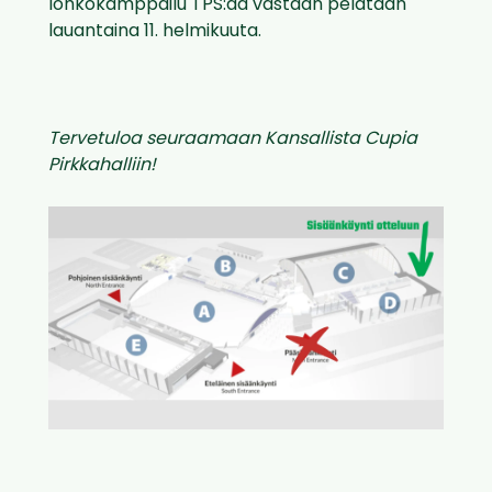
lohkokamppailu TPS:ää vastaan pelataan
lauantaina 11. helmikuuta.
Tervetuloa seuraamaan Kansallista Cupia
Pirkkahalliin!