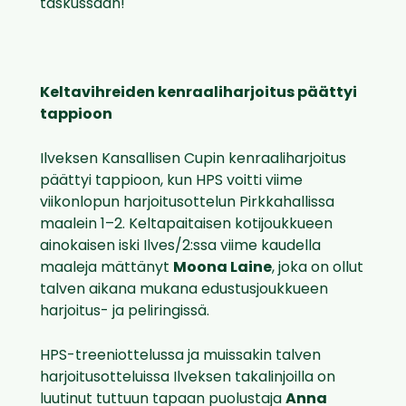
taskussaan!
Keltavihreiden kenraaliharjoitus päättyi
tappioon
Ilveksen Kansallisen Cupin kenraaliharjoitus
päättyi tappioon, kun HPS voitti viime
viikonlopun harjoitusottelun Pirkkahallissa
maalein 1–2. Keltapaitaisen kotijoukkueen
ainokaisen iski Ilves/2:ssa viime kaudella
maaleja mättänyt
Moona Laine
, joka on ollut
talven aikana mukana edustusjoukkueen
harjoitus- ja peliringissä.
HPS-treeniottelussa ja muissakin talven
harjoitusotteluissa Ilveksen takalinjoilla on
luutinut tuttuun tapaan puolustaja
Anna