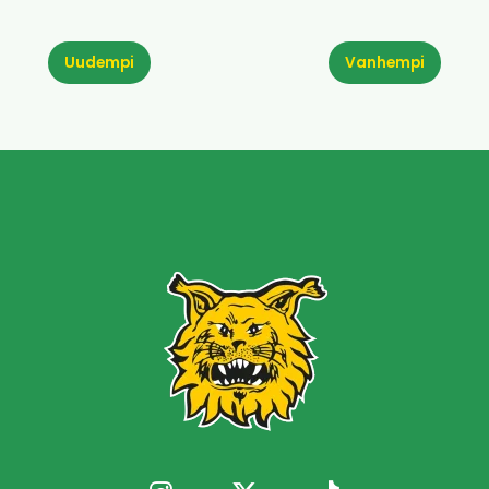
Uudempi
Vanhempi