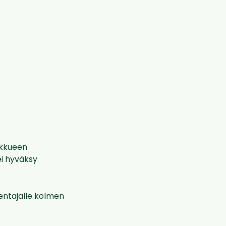
oukkueen
ei hyväksy
entajalle kolmen