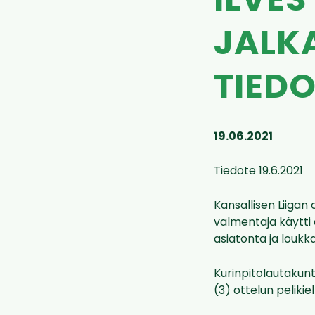
ILVES
JALK
TIED
19.06.2021
Tiedote 19.6.2021
Kansallisen Liigan
valmentaja käytti e
asiatonta ja louk
Kurinpitolautakun
(3) ottelun peliki