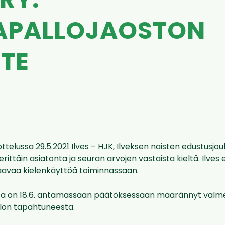
 RY.
APALLOJAOSTON
OTE
 ottelussa 29.5.2021 Ilves – HJK, Ilveksen naisten edustusj
rittäin asiatonta ja seuran arvojen vastaista kieltä. Ilves 
kaavaa kielenkäyttöä toiminnassaan.
ta on 18.6. antamassaan päätöksessään määrännyt valm
ellon tapahtuneesta.