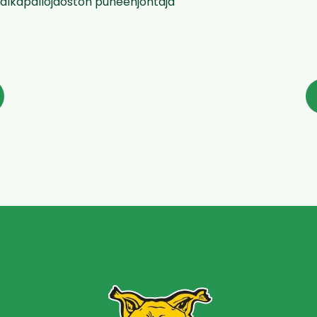
Jalkapallojaoston puheenjohtaja