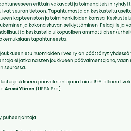
pahtuneeseen erittäin vakavasti ja toimenpiteisiin ryhdytti
livat seuran tietoon. Tapahtumasta on keskusteltu useita
kueen kapteeniston ja toimihenkilöiden kanssa. Keskustel
 tukeminen ja kokonaiskuvan selkiyttäminen. Pelaajille ja v
dollisuutta keskustella ulkopuolisen ammattilaisen/urhei
kokemuksiaan tapahtuneesta.
a joukkueen etu huomioiden Ilves ry on päättänyt yhdessä
ntaja ei jatka naisten joukkueen päävalmentajana, vaan s
n seurassa.
dustusjoukkueen päävalmentajana toimii 19.6. alkaen Ilvek
kö
Anssi Ylinen
(UEFA Pro).
 Ry puheenjohtaja