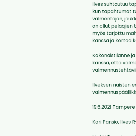
Ilves suhtautuu ta
kun tapahtumat tu
valmentajan, jouk
on ollut pelaajien
myös tarjottu mah
kanssa ja kertoa 
Kokonaistilanne j
kanssa, että valme
valmennustehtävii
Ilveksen naisten e
valmennuspäällik
19.6.2021 Tampere
Kari Pansio, Ilves