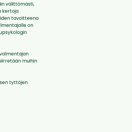
in välittömästi,
 kertoja
uiden tavoitteena
almentajalle on
lupsykologin
 valmentajan
iirretään muihin
sen tyttöjen