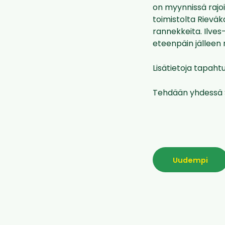
on myynnissä rajoi
toimistolta Rieväk
rannekkeita. Ilves
eteenpäin jälleen 
Lisätietoja tapah
Tehdään yhdessä 
Uudempi