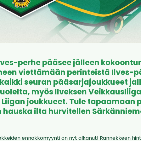
Ilves-perhe pääsee jälleen kokoont
een viettämään perinteistä Ilves-p
 kaikki seuran pääsarjajoukkueet jal
uolelta, myös Ilveksen Veikkausliiga
 Liigan joukkueet. Tule tapaamaan p
 hauska ilta hurvitellen Särkännie
ekkeiden ennakkomyynti on nyt alkanut! Rannekkeen hinta