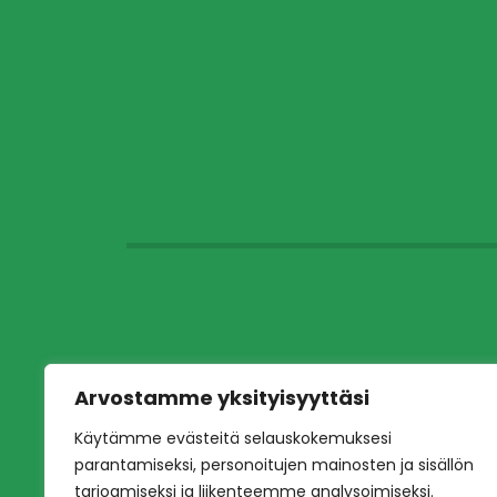
Arvostamme yksityisyyttäsi
Käytämme evästeitä selauskokemuksesi
parantamiseksi, personoitujen mainosten ja sisällön
tarjoamiseksi ja liikenteemme analysoimiseksi.