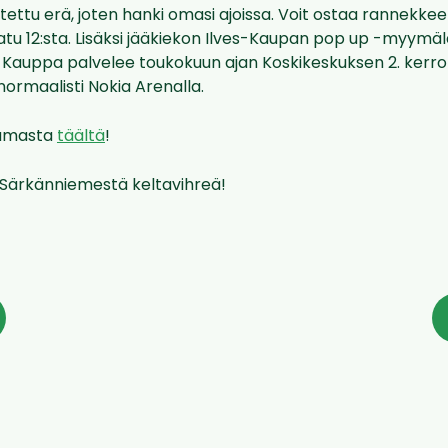
tettu erä, joten hanki omasi ajoissa. Voit ostaa rannekkeen
atu 12:sta. Lisäksi jääkiekon Ilves-Kaupan pop up -myymäl
-Kauppa palvelee toukokuun ajan Koskikeskuksen 2. kerrok
normaalisti Nokia Arenalla.
tumasta
täältä
!
Särkänniemestä keltavihreä!