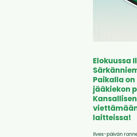
Elokuussa 
Särkänniem
Paikalla on
jääkiekon p
Kansallisen
viettämään
laitteissa!
Ilves-päivän rann