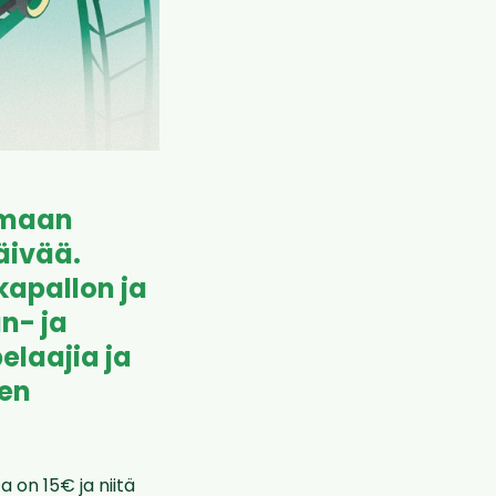
umaan
äivää.
kapallon ja
n- ja
elaajia ja
men
 on 15€ ja niitä