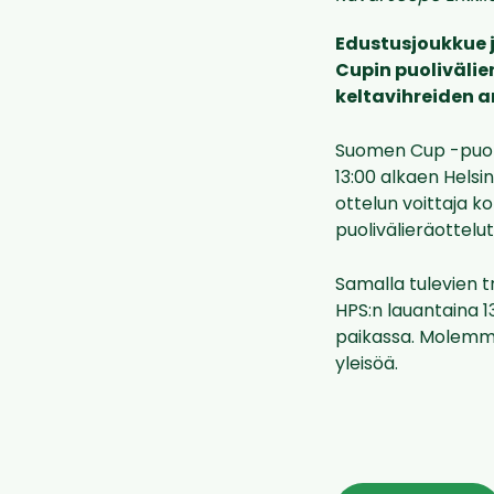
Edustusjoukkue 
Cupin puolivälie
keltavihreiden ar
Suomen Cup -puoli
13:00 alkaen Helsi
ottelun voittaja k
puolivälieräottelu
Samalla tulevien tr
HPS:n lauantaina 1
paikassa. Molemmat
yleisöä.