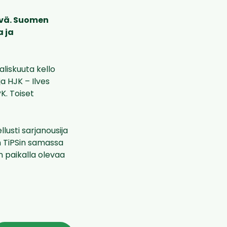
ivä. Suomen
a ja
liskuuta kello
a HJK – Ilves
K. Toiset
lusti sarjanousija
an TiPSin samassa
n paikalla olevaa