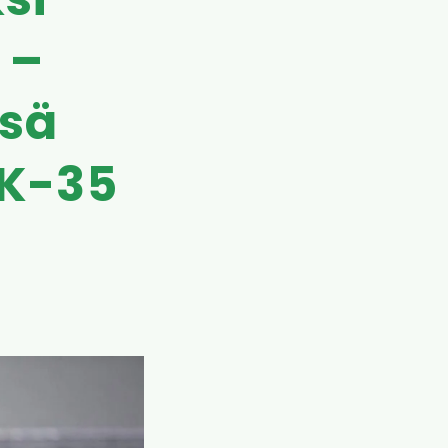
si
 –
ssä
PK-35