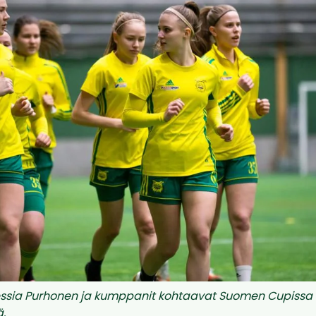
ssia Purhonen ja kumppanit kohtaavat Suomen Cupissa 
ä.