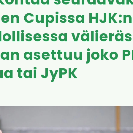
 kohtaa seuraavak
en Cupissa HJK:n
llisessa välierä
an asettuu joko 
a tai JyPK