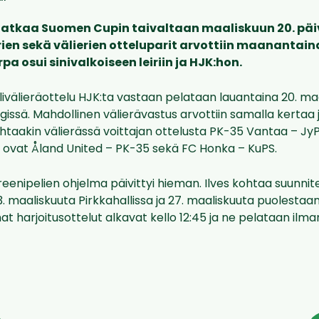
jatkaa Suomen Cupin taivaltaan maaliskuun 20. pä
rien sekä välierien otteluparit arvottiin maanantain
pa osui sinivalkoiseen leiriin ja HJK:hon.
välieräottelu HJK:ta vastaan pelataan lauantaina 20. maa
ngissä. Mahdollinen välierävastus arvottiin samalla kertaa j
ohtaakin välierässä voittajan ottelusta PK-35 Vantaa – JyP
t ovat Åland United – PK-35 sekä FC Honka – KuPS.
eenipelien ohjelma päivittyi hieman. Ilves kohtaa suunnitel
3. maaliskuuta Pirkkahallissa ja 27. maaliskuuta puolesta
 harjoitusottelut alkavat kello 12:45 ja ne pelataan ilma