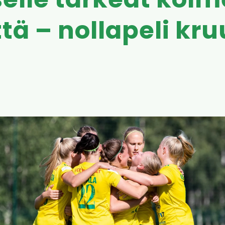
selle tärkeät kolm
ttä – nollapeli kr