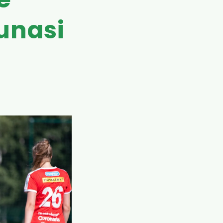
e
uunasi