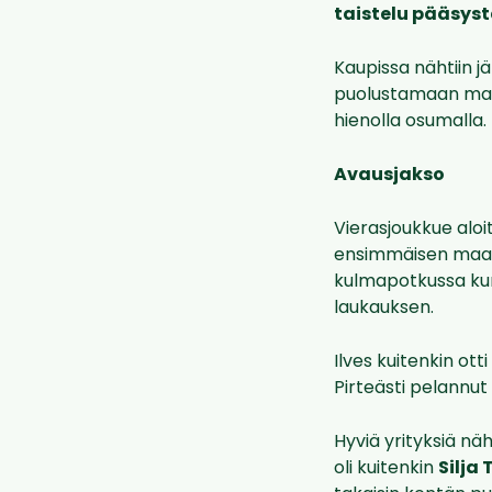
taistelu pääsys
Kaupissa nähtiin jä
puolustamaan maali
hienolla osumalla.
Avausjakso
Vierasjoukkue aloi
ensimmäisen maalip
kulmapotkussa kun
laukauksen.
Ilves kuitenkin ott
Pirteästi pelannut
Hyviä yrityksiä näh
oli kuitenkin
Silja