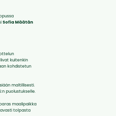
 lopussa
si
Sofia Määtän
ottelun
olivat kuitenkin
kaan kohdistetun
iään maltillisesti.
:n puolustukselle.
 paras maalipaikka
tavasti tolpasta