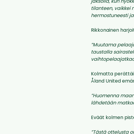
jaksolla, kun hyö
tilanteen, vaikkei 
hermostuneesti ja 
Rikkonainen harjoi
”Muutama pelaaja t
taustalla sairastel
vaihtopelaajatkaa
Kolmatta perättäi
Åland United emän
”Huomenna maanant
lähdetään matkaan
Eväät kolmen pist
”Tästä ottelusta o