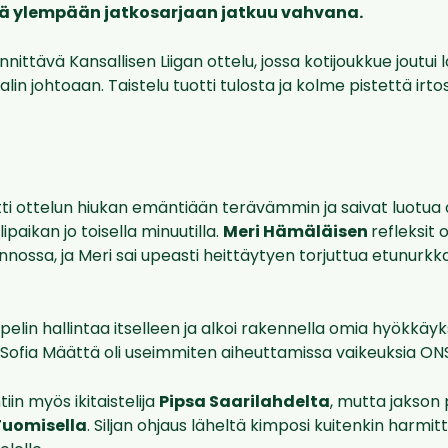
tä ylempään jatkosarjaan jatkuu vahvana.
nnittävä Kansallisen Liigan ottelu, jossa kotijoukkue joutui
n johtoaan. Taistelu tuotti tulosta ja kolme pistettä irto
tti ottelun hiukan emäntiään terävämmin ja saivat luotua 
aikan jo toisella minuutilla.
Meri Hämäläisen
refleksit 
nossa, ja Meri sai upeasti heittäytyen torjuttua etunurk
i pelin hallintaa itselleen ja alkoi rakennella omia hyökkäyks
 Sofia Määttä oli useimmiten aiheuttamissa vaikeuksia ONS
tiin myös ikitaistelija
Pipsa Saarilahdelta
, mutta jakson
 Tuomisella
. Siljan ohjaus läheltä kimposi kuitenkin harmit