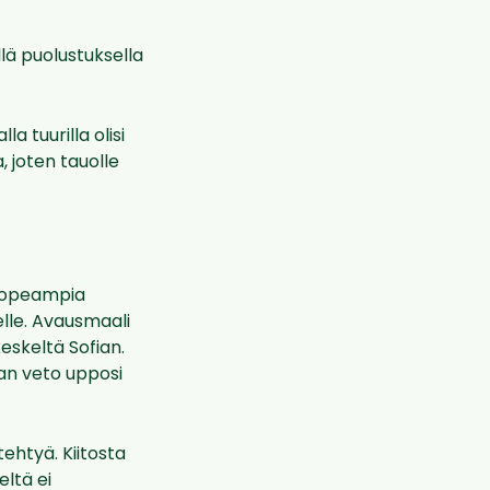
ällä puolustuksella
a tuurilla olisi
 joten tauolle
i nopeampia
elle. Avausmaali
keskeltä Sofian.
alan veto upposi
ehtyä. Kiitosta
eltä ei