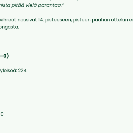
sta pitää vielä parantaa.”
avihreät nousivat 14. pisteeseen, pisteen päähän ottelu
ongasta.
0–0)
 yleisöä: 224
-0