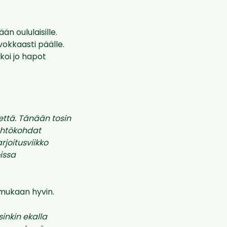
än oululaisille.
vokkaasti päälle.
koi jo hapot
että. Tänään tosin
lähtökohdat
rjoitusviikko
issa
 mukaan hyvin.
inkin ekalla