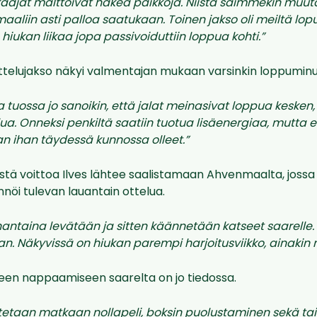
kkääjät malttoivat hakea paikkoja. Niistä saimmekin mu
maaliin asti palloa saatukaan. Toinen jakso oli meiltä lopu
hiukan liikaa jopa passivoiduttiin loppua kohti.”
ttelujakso näkyi valmentajan mukaan varsinkin loppuminuu
uossa jo sanoikin, että jalat meinasivat loppua kesken, h
ua. Onneksi penkiltä saatiin tuotua lisäenergiaa, mutta ei 
n ihan täydessä kunnossa olleet.”
stä voittoa Ilves lähtee saalistamaan Ahvenmaalta, joss
nöi tulevan lauantain ottelua.
aina levätään ja sitten käännetään katseet saarelle. 
. Näkyvissä on hiukan parempi harjoitusviikko, ainakin n
een nappaamiseen saarelta on jo tiedossa.
tetaan matkaan nollapeli, boksin puolustaminen sekä tais