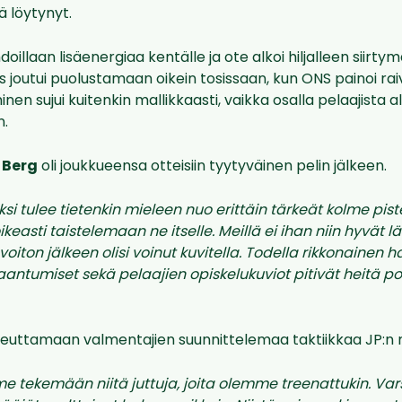
 löytynyt.
oillaan lisäenergiaa kentälle ja ote alkoi hiljalleen siirtymä
s joutui puolustamaan oikein tosissaan, kun ONS painoi rai
en sujui kuitenkin mallikkaasti, vaikka osalla pelaajista al
n.
 Berg
oli joukkueensa otteisiin tyytyväinen pelin jälkeen.
i tulee tietenkin mieleen nuo erittäin tärkeät kolme pist
easti taistelemaan ne itselle. Meillä ei ihan niin hyvät 
 voiton jälkeen olisi voinut kuvitella. Todella rikkonainen ha
kaantumiset sekä pelaajien opiskelukuviot pitivät heitä po
teuttamaan valmentajien suunnittelemaa taktiikkaa JP:n
 tekemään niitä juttuja, joita olemme treenattukin. Vars