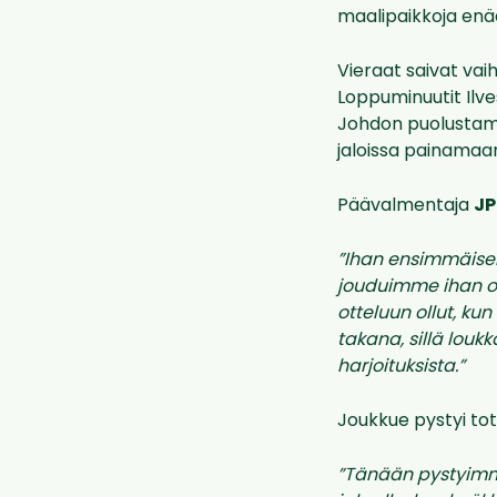
maalipaikkoja enää
Vieraat saivat vaihd
Loppuminuutit Ilve
Johdon puolustamin
jaloissa painamaa
Päävalmentaja
JP
”Ihan ensimmäiseks
jouduimme ihan oik
otteluun ollut, kun
takana, sillä louk
harjoituksista.”
Joukkue pystyi to
”Tänään pystyimme