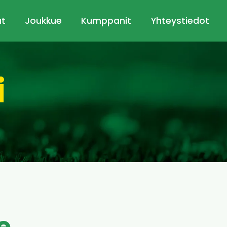
ut
Joukkue
Kumppanit
Yhteystiedot
i