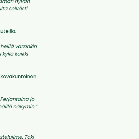
utaman hyvän
lta selvästi
teilla.
eillä varsinkin
kyllä kaikki
a kovakuntoinen
Perjantaina jo
äillä näkymin.”
teluilme. Toki