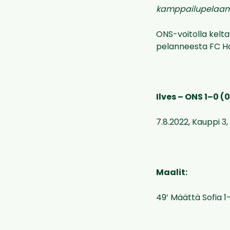
kamppailupelaami
ONS-voitolla kelt
pelanneesta FC H
Ilves – ONS 1–0 (
7.8.2022, Kauppi 3,
Maalit:
49’ Määttä Sofia 1