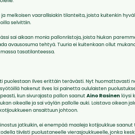
lelle.
a ja melkoisen vaarallisiakin tilanteita, joista kuitenkin hyv
lla selvittiin.
ssi sai aikaan monia pallonriistoja, joista hiukan paremmall
ada avausosuma tehtyä. Tuuria ei kuitenkaan ollut mukana,
omassa tasatilanteessa.
tti puolestaan Ilves erittäin terävästi. Nyt huomattavast
yötöillä hakenut Ilves loi painetta oululaisten puolustuks
opeasti, kun sivurajasta pallon saanut
Aino Rasinen
löysi 
hiukan oikealle ja sai väylän pallolle auki. Loistava oikean j
kotijoukkueen ansaittuun johtoon.
inostus jatkuikin, ei enempää maaleja kotijoukkue saanut t
odella tiiviisti puolustaneelle vierasjoukkueelle, jonka kesk