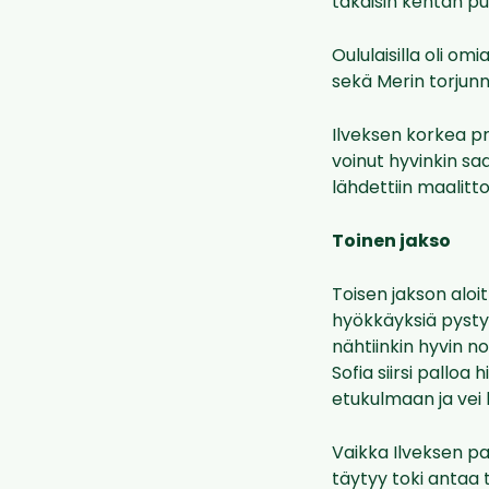
takaisin kentän puo
Oululaisilla oli omi
sekä Merin torjunnoi
Ilveksen korkea prä
voinut hyvinkin sa
lähdettiin maalitt
Toinen jakso
Toisen jakson aloi
hyökkäyksiä pystys
nähtiinkin hyvin n
Sofia siirsi palloa 
etukulmaan ja vei 
Vaikka Ilveksen pa
täytyy toki antaa t