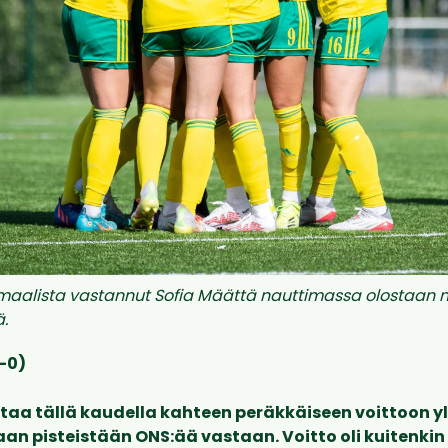
maalista vastannut Sofia Määttä nauttimassa olostaan m
ä.
0-0)
aa tällä kaudella kahteen peräkkäiseen voittoon yl
aan pisteistään ONS:ää vastaan. Voitto oli kuitenkin