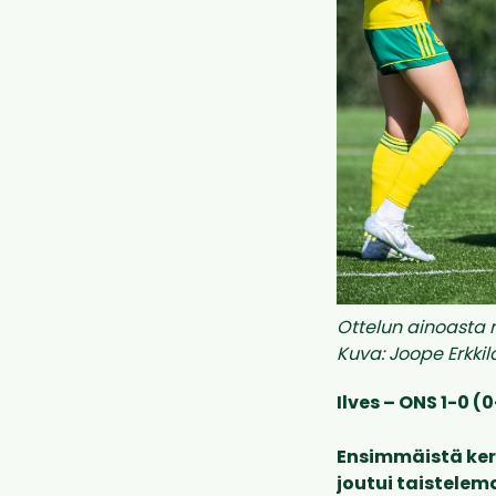
Ottelun ainoasta 
Kuva: Joope Erkkil
Ilves – ONS 1-0 (
Ensimmäistä kert
joutui taistelem