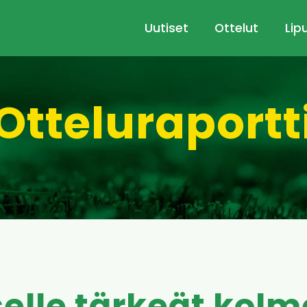
Uutiset
Ottelut
Lip
Otteluraportt