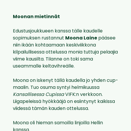
Moonan mietinnät
Edustusjoukkueen kanssa tälle kaudelle
sopimuksen rustannut
Moona Laine
pääsee
niin ikään kohtaamaan keskiviikkona
kilpailullisessa ottelussa monia tuttuja pelaajia
viime kausilta. Tilanne on toki sama
useammalle keltavihreälle.
Moona on iskenyt tällä kaudella jo yhden cup-
maalin. Tuo osuma syntyi helmikuussa
Kansallisessa Cupissa
VIFK:n verkkoon.
Liigapeleissä hyökkääjä on esiintynyt kaikissa
viidessä tämän kauden ottelussa.
Moona oli hieman samoilla linjoilla Hellin
kanssa.