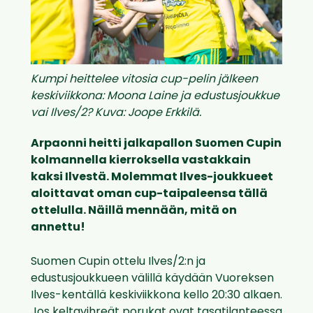
Kumpi heittelee vitosia cup-pelin jälkeen
keskiviikkona: Moona Laine ja edustusjoukkue
vai Ilves/2? Kuva: Joope Erkkilä.
Arpaonni heitti jalkapallon Suomen Cupin
kolmannella kierroksella vastakkain
kaksi Ilvestä. Molemmat Ilves-joukkueet
aloittavat oman cup-taipaleensa tällä
ottelulla. Näillä mennään, mitä on
annettu!
Suomen Cupin ottelu Ilves/2:n ja
edustusjoukkueen välillä käydään Vuoreksen
Ilves-kentällä keskiviikkona kello 20:30 alkaen.
Jos keltavihreät porukat ovat tasatilanteessa