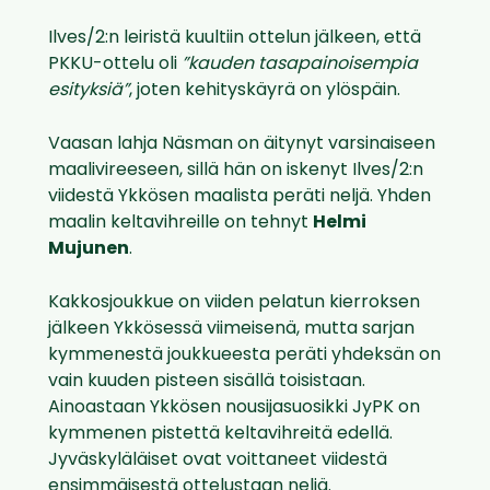
Ilves/2:n leiristä kuultiin ottelun jälkeen, että
PKKU-ottelu oli
”kauden tasapainoisempia
esityksiä”
, joten kehityskäyrä on ylöspäin.
Vaasan lahja Näsman on äitynyt varsinaiseen
maalivireeseen, sillä hän on iskenyt Ilves/2:n
viidestä Ykkösen maalista peräti neljä. Yhden
maalin keltavihreille on tehnyt
Helmi
Mujunen
.
Kakkosjoukkue on viiden pelatun kierroksen
jälkeen Ykkösessä viimeisenä, mutta sarjan
kymmenestä joukkueesta peräti yhdeksän on
vain kuuden pisteen sisällä toisistaan.
Ainoastaan Ykkösen nousijasuosikki JyPK on
kymmenen pistettä keltavihreitä edellä.
Jyväskyläläiset ovat voittaneet viidestä
ensimmäisestä ottelustaan neljä.