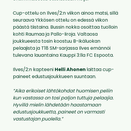
Cup-ottelu on Ilves/2:n viikon ainoa matsi, sillä
seuraava Ykkösen ottelu on edessä viikon
päästä tiistaina. Bussin nokka osoittaa tuolloin
kohti Raumaa ja Pallo-Iiroja. Valtaosa
joukkueesta tosin koostuu B-ikäluokan
pelaajista ja T18 SM-sarjassa Ilves emännöi
tulevana lauantaina Kauppi 3:lla FC Espoota.
Ilves/2:n kapteeni
Helli Ahonen
laittaa cup-
paineet edustusjoukkueen suuntaan.
”Aika erikoiset lähtökohdat huomisen peliin
kun vastassa on tosi paljon tuttuja pelaajia.
Hyvillä mielin lähdetään haastamaan
edustusjoukkuetta, paineet on varmasti
vastustajan puolella.”