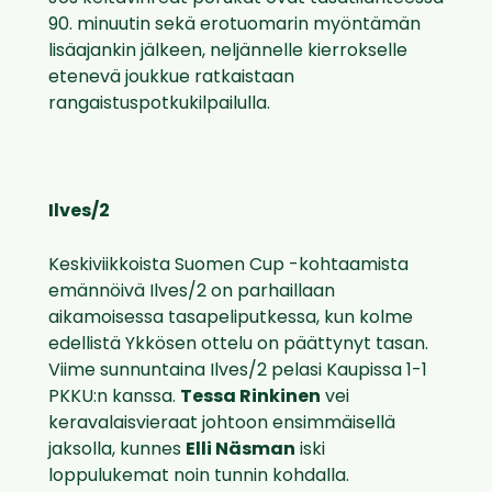
90. minuutin sekä erotuomarin myöntämän
lisäajankin jälkeen, neljännelle kierrokselle
etenevä joukkue ratkaistaan
rangaistuspotkukilpailulla.
Ilves/2
Keskiviikkoista Suomen Cup -kohtaamista
emännöivä Ilves/2 on parhaillaan
aikamoisessa tasapeliputkessa, kun kolme
edellistä Ykkösen ottelu on päättynyt tasan.
Viime sunnuntaina Ilves/2 pelasi Kaupissa 1-1
PKKU:n kanssa.
Tessa Rinkinen
vei
keravalaisvieraat johtoon ensimmäisellä
jaksolla, kunnes
Elli Näsman
iski
loppulukemat noin tunnin kohdalla.