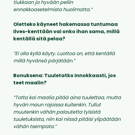
tiukkaan ja hyvään peliin
ennakkoasetelmista huolimatta.”
Oletteko käyneet hakemassa tuntumaa
Ilves-kenttään vai onko ihan sama, millä
kentällä sitä pelaa?
”Ei olla kyllä käyty. Luottoa on, että kentällä
millä hyvänsä pärjätään.”
Bonuksena: Tuuletatko innokkaasti, jos
teet maalin?
”Totta kai maalia pitää aina tuulettaa, mutta
hyvän maun rajoissa kuitenkin. Tullut
muutenkin vähän palautetta tylsistä
tuuletuksista, niin kai niissä pitäisi ylipäätään
vähän tsempata.”