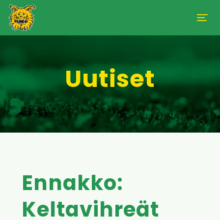
Uutiset
Ennakko:
Keltavihreät