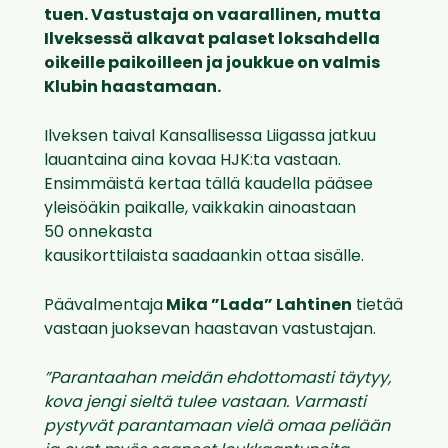
tuen. Vastustaja on vaarallinen, mutta
Ilveksessä alkavat palaset loksahdella
oikeille paikoilleen ja joukkue on valmis
Klubin haastamaan.
Ilveksen taival Kansallisessa Liigassa jatkuu
lauantaina aina kovaa HJK:ta vastaan.
Ensimmäistä kertaa tällä kaudella pääsee
yleisöäkin paikalle, vaikkakin ainoastaan
50 onnekasta
kausikorttilaista saadaankin ottaa sisälle.
Päävalmentaja
Mika ”Lada” Lahtinen
tietää
vastaan juoksevan haastavan vastustajan.
”Parantaahan meidän ehdottomasti täytyy,
kova jengi sieltä tulee vastaan. Varmasti
pystyvät parantamaan vielä omaa peliään