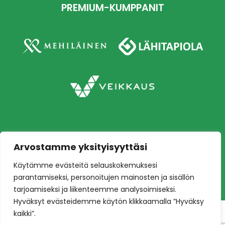
PREMIUM-KUMPPANIT
Arvostamme yksityisyyttäsi
Copyright © 2026 Ilves jalkapallo – Naisten
Käytämme evästeitä selauskokemuksesi
edustusjoukkue
Toteutus:
Mainostoimisto Värikäs
parantamiseksi, personoitujen mainosten ja sisällön
tarjoamiseksi ja liikenteemme analysoimiseksi.
Hyväksyt evästeidemme käytön klikkaamalla ”Hyväksy
kaikki”.