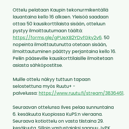
Ottelu pelataan
Kaupin tekonurmikentällä
lauantaina
kello 1
6
alkaen.
Yleisöä saadaan
ottaa 50 kausikorttilaista sisään, otteluun
pystyy ilmoittautumaan täältä:
https://forms.gle/gPUeXB2YDvfGky2v6
. 50
nopeinta ilmoittautunutta otetaan sisään,
ilmoittautuminen päättyy perjantaina kello 16.
Peliin pääseville kausikorttilaisille ilmoitetaan
asiasta sähköpostitse.
Muille ottelu näkyy tuttuun tapaan
selostettuna myös Ruutu+ -
palvelussa:
https://www.ruutu.fi/stream/3836461
.
Seuraavan ottelunsa Ilves pelaa sunnuntaina
6. kesäkuuta Kuopiossa KuPS:n vieraana.
Seuraava kotiottelu on vasta tiistaina 29.
kesäkuuta. Silloin vastustajaksi saapuu JyPK.