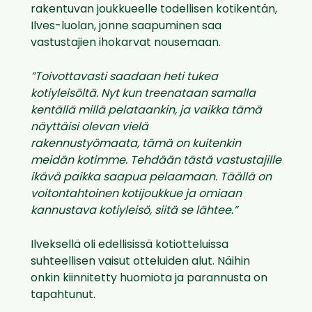
rakentuvan joukkueelle todellisen kotikentän,
Ilves-luolan, jonne saapuminen saa
vastustajien ihokarvat nousemaan.
”Toivottavasti saadaan heti tukea
kotiyleisöltä. Nyt kun treenataan samalla
kentällä millä pelataankin, ja vaikka tämä
näyttäisi olevan vielä
rakennustyömaata, tämä on kuitenkin
meidän kotimme. Tehdään tästä vastustajille
ikävä paikka saapua pelaamaan. Täällä on
voitontahtoinen kotijoukkue ja omiaan
kannustava kotiyleisö, siitä se lähtee.”
Ilveksellä oli edellisissä kotiotteluissa
suhteellisen vaisut otteluiden alut. Näihin
onkin kiinnitetty huomiota ja parannusta on
tapahtunut.