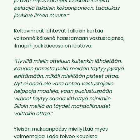
ja ovat myös saaneet loukkaantuneita
pelaajia takaisin kokoonpanoon. Laadukas
joukkue ilman muuta.”
Keltavihreät lähtevät tälläkin kertaa
voitonnälkäisenä haastamaan vastustajansa,
ilmapiiri joukkueessa on loistava.
”Hyvillä mielin otteluun kuitenkin lähdetään.
Kauden parasta peliä meidän täytyy pystyä
esittämään, mikäli mielitään pisteet ottaa.
Nyt ei enää ole vara antaa vastustajalle
helppoja maaleja, vaan puolustuspään
virheet täytyy saada kitkettyä minimiin.
Silloin meillä on täydet mahdollisuudet
voittokin ottaa.”
Yleisön mukaanpääsy miellyttää myös
valmentajaa. Lada toivoo Kaupista