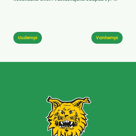
Uudempi
Vanhempi