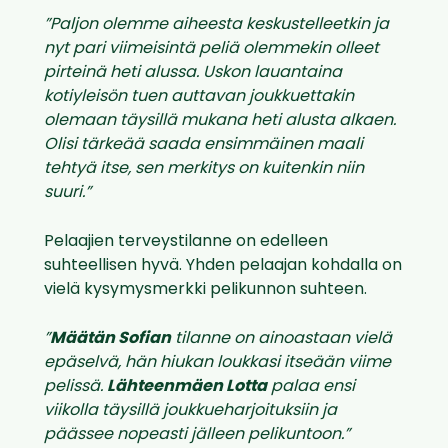
”Paljon olemme aiheesta keskustelleetkin ja
nyt pari viimeisintä peliä olemmekin olleet
pirteinä heti alussa. Uskon lauantaina
kotiyleisön tuen auttavan joukkuettakin
olemaan täysillä mukana heti alusta alkaen.
Olisi tärkeää saada ensimmäinen maali
tehtyä itse, sen merkitys on kuitenkin niin
suuri.”
Pelaajien terveystilanne on
edelleen
suhteellisen hyvä. Yhden pelaajan kohdalla on
vielä kysymysmerkki pelikunnon suhteen.
”
Määtän Sofian
tilanne on ainoastaan vielä
epäselvä, hän hiukan loukkasi itseään viime
pelissä.
Lähteenmäen Lotta
palaa ensi
viikolla täysillä joukkueharjoituksiin ja
päässee nopeasti jälleen pelikuntoon.”