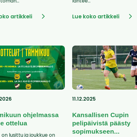
toman...
lähtee...
oko artikkeli
Lue koko artikkeli
.2026
11.12.2025
ikuun ohjelmassa
Kansallisen Cupin
e ottelua
pelipäivistä päästy
sopimukseen...
on lusittu ja joukkue on