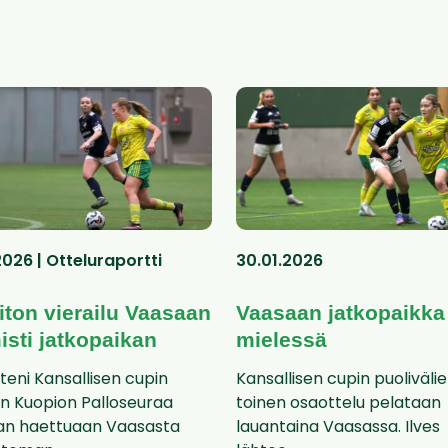
2026 | Otteluraportti
30.01.2026
iton vierailu Vaasaan
Vaasaan jatkopaikka
isti jatkopaikan
mielessä
eteni Kansallisen cupin
Kansallisen cupin puoliväli
iin Kuopion Palloseuraa
toinen osaottelu pelataan
an haettuaan Vaasasta
lauantaina Vaasassa. Ilves