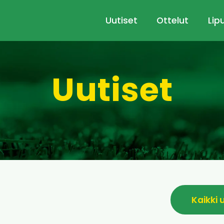
Uutiset
Ottelut
Lip
Uutiset
Kaikki 