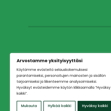
Arvostamme yksityisyyttäsi
Käytämme evästeitä selauskokemuksesi
parantamiseksi, personoitujen mainosten ja sisällön
tarjoamiseksi ja liikenteemme analysoimiseksi.
Hyväksyt evästeidemme käytön klikkaamalla ”Hyväksy
kaikki”.
Mukauta
Hylkää kaikki
Hyväksy kaikki
Copyright © 2026 Ilves jalkapallo – Naisten e