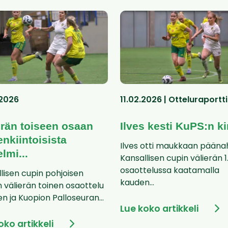
.2026
11.02.2026 | Otteluraportti
erän toiseen osaan
Ilves kesti KuPS:n ki
enkiintoisista
Ilves otti maukkaan pään
lmi...
Kansallisen cupin välierän 1
osaottelussa kaatamalla
lisen cupin pohjoisen
kauden...
 välierän toinen osaottelu
en ja Kuopion Palloseuran...
Lue koko artikkeli
oko artikkeli