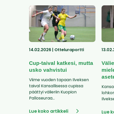
14.02.2026 | Otteluraportti
13.02
Cup-taival katkesi, mutta
Väli
usko vahvistui
miel
asete
Viime vuoden tapaan Ilveksen
taival Kansallisessa cupissa
Kansal
päättyi välieriin Kuopion
lohkon
Palloseuraa...
Ilveks
Lue koko artikkeli
Lue k