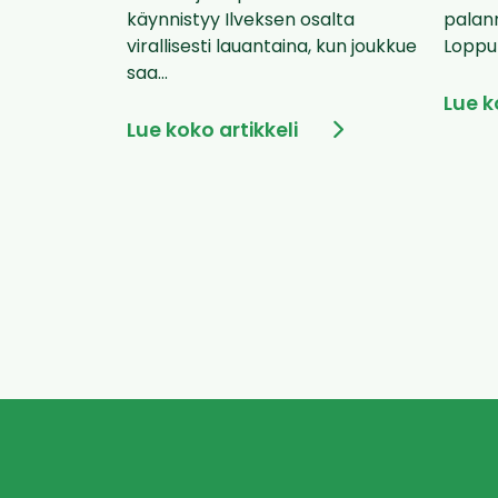
käynnistyy Ilveksen osalta
palann
virallisesti lauantaina, kun joukkue
Loppuk
saa...
Lue k
Lue koko artikkeli