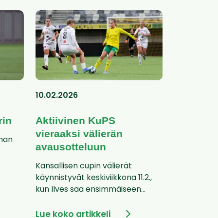
10.02.2026
rin
Aktiivinen KuPS
vieraaksi välierän
ahan
avausotteluun
.
Kansallisen cupin välierät
käynnistyvät keskiviikkona 11.2.,
kun Ilves saa ensimmäiseen...
Lue koko artikkeli