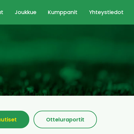
ut
Joukkue
Kumppanit
Yhteystiedot
uutiset
Otteluraportit