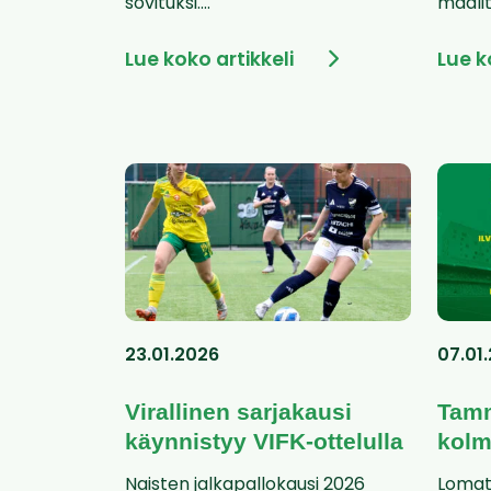
sovituksi....
maalit
Lue koko artikkeli
Lue k
23.01.2026
07.01
Virallinen sarjakausi
Tamm
käynnistyy VIFK-ottelulla
kolm
Naisten jalkapallokausi 2026
Lomat 