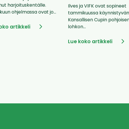
ut harjoituskentälle.
Ilves ja VIFK ovat sopineet
uun ohjelmassa ovat jo...
tammikuussa käynnistyvä
Kansallisen Cupin pohjoise
oko artikkeli
lohkon...
Lue koko artikkeli