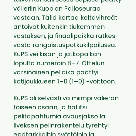
taival Kansallisessa cupissa päättyi
välieriin Kuopion Palloseuraa
vastaan. Tällä kertaa keltavihreät
antoivat kuitenkin tiukemman
vastuksen, ja finaalipaikka ratkesi
vasta rangaistuspotkukilpailussa.
KuPS vei kisan ja jatkopaikan
lopulta numeroin 8–7. Ottelun
varsinainen peliaika päättyi
kotijoukkueen 1–0 (1–0) -voittoon.
KuPS oli selvästi valmiimpi välierän
toiseen osaan, ja hallitsi
pelitapahtumia avausjaksolla.
Ilveksen pelinrakentelu tyrehtyi
epätarkkoihin syöttöihin ja