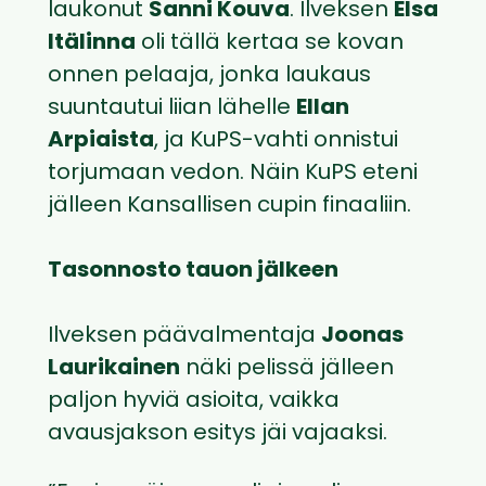
laukonut
Sanni Kouva
. Ilveksen
Elsa
Itälinna
oli tällä kertaa se kovan
onnen pelaaja, jonka laukaus
suuntautui liian lähelle
Ellan
Arpiaista
, ja KuPS-vahti onnistui
torjumaan vedon. Näin KuPS eteni
jälleen Kansallisen cupin finaaliin.
Tasonnosto tauon jälkeen
Ilveksen päävalmentaja
Joonas
Laurikainen
näki pelissä jälleen
paljon hyviä asioita, vaikka
avausjakson esitys jäi vajaaksi.