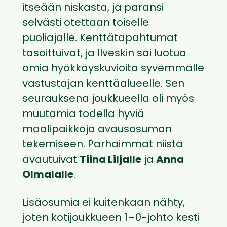
itseään niskasta, ja paransi
selvästi otettaan toiselle
puoliajalle. Kenttätapahtumat
tasoittuivat, ja Ilveskin sai luotua
omia hyökkäyskuvioita syvemmälle
vastustajan kenttäalueelle. Sen
seurauksena joukkueella oli myös
muutamia todella hyviä
maalipaikkoja avausosuman
tekemiseen. Parhaimmat niistä
avautuivat
Tiina Liljalle
ja
Anna
Olmalalle
.
Lisäosumia ei kuitenkaan nähty,
joten kotijoukkueen 1–0-johto kesti