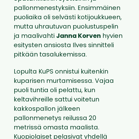
pallonmenestyksiin. Ensimmäinen
puoliaika oli selvästi kotijoukkueen,
mutta uhrautuvan puolustuspelin
ja maalivahti
Janna Korven
hyvien
esitysten ansiosta Ilves sinnitteli
pitkään tasalukemissa.
Lopulta KuPS onnistui kuitenkin
kuparisen murtamisessa. Vajaa
puoli tuntia oli pelattu, kun
keltavihreille sattui voitetun
kakkospallon jälkeen
pallonmenetys reilussa 20
metrissä omasta maalista.
Kuopiolaiset pelasivat yhdellä