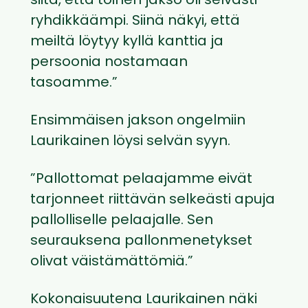
siitä, että toinen jakso oli selvästi
ryhdikkäämpi. Siinä näkyi, että
meiltä löytyy kyllä kanttia ja
persoonia nostamaan
tasoamme.”
Ensimmäisen jakson ongelmiin
Laurikainen löysi selvän syyn.
”Pallottomat pelaajamme eivät
tarjonneet riittävän selkeästi apuja
pallolliselle pelaajalle. Sen
seurauksena pallonmenetykset
olivat väistämättömiä.”
Kokonaisuutena Laurikainen näki