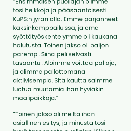
”Ensimmäisen puoliajan olimme
tosi heikkoja ja pääsääntöisesti
KuPS:n jyrän alla. Emme pärjänneet
kaksinkamppailuissa, ja oma
syöttötyöskentelymme oli kaukana
halutusta. Toinen jakso oli paljon
parempi. Siinä peli selvästi
tasaantui. Aloimme voittaa palloja,
ja olimme pallottomana
aktiivisempia. Sitä kautta saimme
luotua muutamia ihan hyviäkin
maalipaikkoja.”
”Toinen jakso oli meiltä ihan
asiallinen esitys, ja minusta tosi