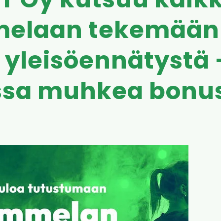
IT Oy kutsuu kaikk
elaan tekemään
 yleisöennätystä 
ssa muhkea bonu