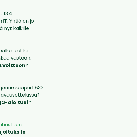
 13.4.
rIT
. Yhtiö on jo
ä nyt kaikille
pallon uutta
nkaa vastaan.
 voittoon
!”
 jonne saapui 1 833
n avausottelussa?
iga-aloitus!”
hastoon.
joituksiin