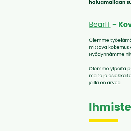
haluamallaan s
BearIT
– Ko
Olemme työelämäpa
mittava kokemus di
Hyödynnämme niitä
Olemme ylpeitä pe
meitä ja asiakkai
joilla on arvoa.
Ihmiste