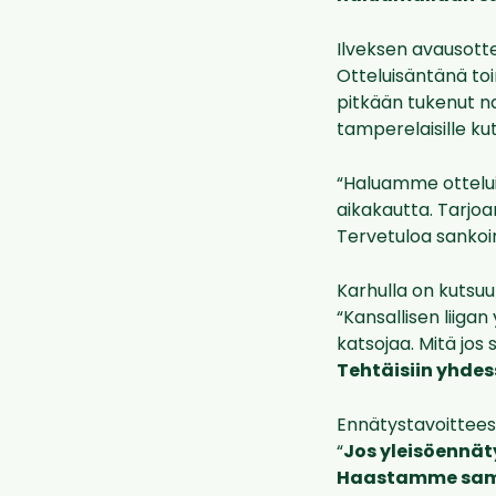
Ilveksen avausotte
Otteluisäntänä toi
pitkään tukenut na
tamperelaisille ku
“Haluamme otteluis
aikakautta. Tarjo
Tervetuloa sankoin 
Karhulla on kutsuu
“Kansallisen liiga
katsojaa. Mitä jos
Tehtäisiin yhdess
Ennätystavoittees
“
Jos yleisöennät
Haastamme samal