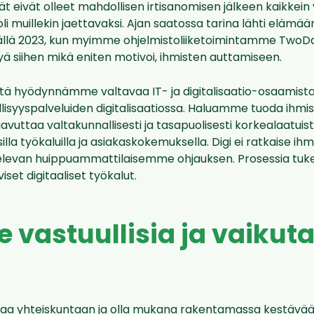
t eivät olleet mahdollisen irtisanomisen jälkeen kaikkein
i muillekin jaettavaksi. Ajan saatossa tarina lähti elämään
äällä 2023, kun myimme ohjelmistoliiketoimintamme TwoDay
ä siihen mikä eniten motivoi, ihmisten auttamiseen.
tä hyödynnämme valtavaa IT- ja digitalisaatio-osaamis
llisyyspalveluiden digitalisaatiossa. Haluamme tuoda ihmisi
vuttaa valtakunnallisesti ja tasapuolisesti korkealaatui
illa työkaluilla ja asiakaskokemuksella. Digi ei ratkaise ihmi
evan huippuammattilaisemme ohjauksen. Prosessia tukev
viset digitaaliset työkalut.
 vastuullisia ja vaiku
a yhteiskuntaan ja olla mukana rakentamassa kestävää 