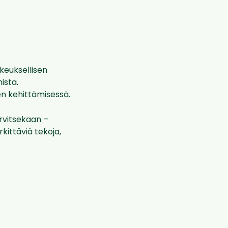
keuksellisen
ista.
n kehittämisessä.
rvitsekaan –
ittäviä tekoja,