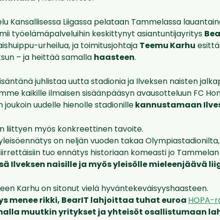
lu Kansallisessa Liigassa pelataan Tammelassa lauantaina
mii työelämäpalveluihin keskittynyt asiantuntijayritys
Bea
ishuippu-urheilua, ja toimitusjohtaja
Teemu Karhu
esittä
tsun – ja heittää samalla
haasteen
.
äntänä juhlistaa uutta stadionia ja Ilveksen naisten jalka
amme kaikille ilmaisen sisäänpääsyn avausotteluun FC Ho
joukoin uudelle hienolle stadionille
kannustamaan Ilves
n liittyen myös konkreettinen tavoite.
n yleisöennätys on neljän vuoden takaa Olympiastadionilta,
 siirrettäisiin tuo ennätys historiaan komeasti jo Tammela
ä Ilveksen naisille ja myös yleisölle mieleenjäävä li
een Karhu on sitonut vielä hyväntekeväisyyshaasteen.
ys menee rikki, BearIT lahjoittaa tuhat euroa
HOPA-ra
la muutkin yritykset ja yhteisöt osallistumaan lah