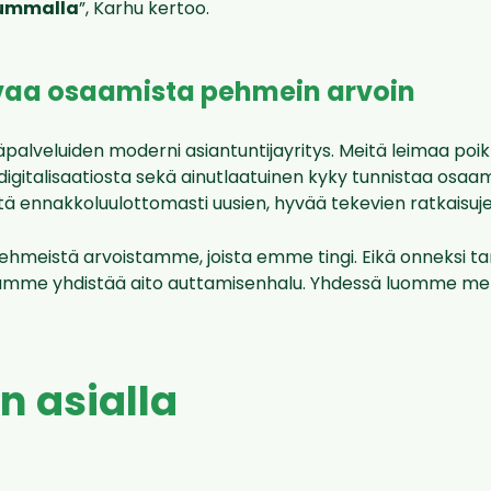
ummalla
”, Karhu kertoo.
vaa osaamista pehmein arvoin
lveluiden moderni asiantuntijayritys. Meitä leimaa poik
gitalisaatiosta sekä ainutlaatuinen kyky tunnistaa osaam
 ennakkoluulottomasti uusien, hyvää tekevien ratkaisuje
hmeistä arvoistamme, joista emme tingi. Eikä onneksi ta
tamme yhdistää aito auttamisenhalu. Yhdessä luomme merk
n asialla