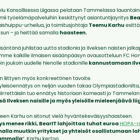
lu Kansallisessa Liigassa pelataan Tammelassa lauantaina
mii työelämäpalveluihin keskittynyt asiantuntijayritys
Bea
ishuippu-urheilua, ja toimitusjohtaja
Teemu Karhu
esittä
tsun – ja heittää samalla
haasteen.
äntänä juhlistaa uutta stadionia ja Ilveksen naisten jalka
amme kaikille ilmaisen sisäänpääsyn avausotteluun FC Ho
n joukoin uudelle hienolle stadionille
kannustamaan Ilve
n liittyen myös konkreettinen tavoite.
n yleisöennätys on neljän vuoden takaa Olympiastadionilta,
 siirrettäisiin tuo ennätys historiaan komeasti jo Tammela
ä Ilveksen naisille ja myös yleisölle mieleenjäävä li
een Karhu on sitonut vielä hyväntekeväisyyshaasteen.
ys menee rikki, BearIT lahjoittaa tuhat euroa
HOPA-ra
la muutkin yritykset ja yhteisöt osallistumaan lah
ummalla
”, Karhu kertoo.