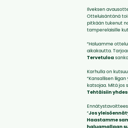
Ilveksen avausotte
Otteluisäntänä toi
pitkään tukenut na
tamperelaisille ku
“Haluamme otteluis
aikakautta. Tarjo
Tervetuloa
sankoi
Karhulla on kutsuu
“Kansallisen liiga
katsojaa. Mitä jos
Tehtäisiin yhdess
Ennätystavoittees
“
Jos yleisöennät
Haastamme samal
haluamallaan s