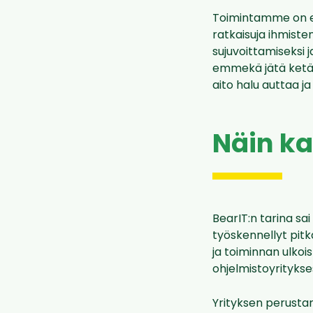
Toimintamme on e
ratkaisuja ihmiste
sujuvoittamiseksi
emmekä jätä ketää
aito halu auttaa ja
Näin ka
BearIT:n tarina s
työskennellyt pitk
ja toiminnan ulkoi
ohjelmistoyritykse
Yrityksen perustam