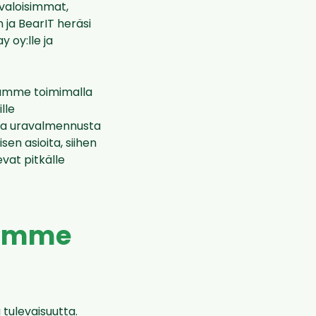
 valoisimmat,
 ja BearIT heräsi
 oy:lle ja
tamme toimimalla
lle
sta uravalmennusta
sen asioita, siihen
at pitkälle
tamme
tulevaisuutta.