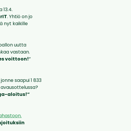
 13.4.
rIT
. Yhtiö on jo
ä nyt kaikille
pallon uutta
nkaa vastaan.
s voittoon!
”
 jonne saapui 1 833
n avausottelussa?
iga-aloitus!”
hastoon.
joituksiin