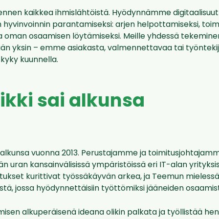
nnen kaikkea ihmislähtöistä. Hyödynnämme digitaalisu
n hyvinvoinnin parantamiseksi: arjen helpottamiseksi, toi
 ja oman osaamisen löytämiseksi. Meille yhdessä tekemine
n yksin – emme asiakasta, valmennettavaa tai työnteki
 kyky kuunnella.
ikki sai alkunsa
ai alkunsa vuonna 2013. Perustajamme ja toimitusjohtajam
än uran kansainvälisissä ympäristöissä eri IT-alan yrityksi
stukset kurittivat työssäkäyvän arkea, ja Teemun mielessä
stä, jossa hyödynnettäisiin työttömiksi jääneiden osaamis
isen alkuperäisenä ideana olikin palkata ja työllistää henk