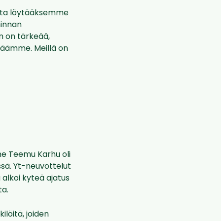
utta löytääksemme
minnan
n on tärkeää,
jäämme. Meillä on
me Teemu Karhu oli
ssä. Yt-neuvottelut
 alkoi kyteä ajatus
ta.
ilöitä, joiden