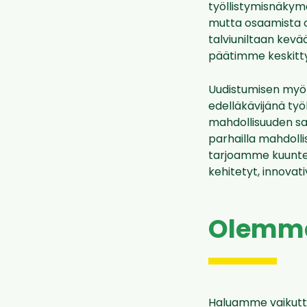
työllistymisnäkymä
mutta osaamista ol
talviuniltaan kev
päätimme keskitty
Uudistumisen myö
edelläkävijänä työ
mahdollisuuden saa
parhailla mahdollis
tarjoamme kuuntel
kehitetyt, innovati
Olemme
Haluamme vaikutta