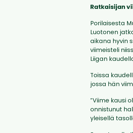
Ratkaisijan vi
Porilaisesta M
Luotonen jatk
aikana hyvin si
viimeisteli ni
Liigan kaudella
Toissa kaudel
jossa hän viim
”Viime kausi o
onnistunut ha
yleisellä tasol