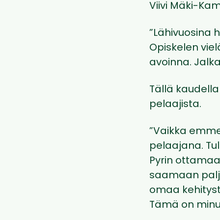
Viivi Mäki-Kam
”Lähivuosina h
Opiskelen viel
avoinna. Jalk
Tällä kaudella
pelaajista.
”Vaikka emme 
pelaajana. Tu
Pyrin ottamaa
saamaan paljo
omaa kehityst
Tämä on minull