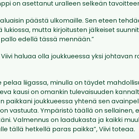
ppi on asettanut uralleen selkeän tavoittee
aluaisin päästä ulkomaille. Sen eteen tehdää
ä lukiossa, mutta kirjoitusten jälkeiset suunn
apallo edellä tässä mennään.”
 Viivi haluaa olla joukkueessa yksi johtavan r
pelaa liigassa, minulla on täydet mahdollis
leva kausi on omankin tulevaisuuden kannalta
n paikkani joukkueessa yhtenä sen avainpela
n vastuuta. Ympäristö täällä on sellainen, e
äni. Valmennus on laadukasta ja kaikki muuki
e tällä hetkellä paras paikka”, Viivi toteaa.