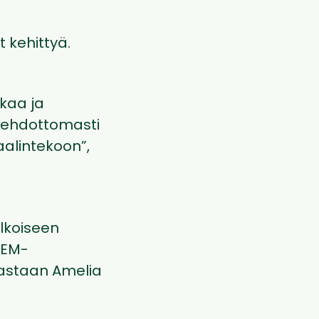
 kehittyä.
kaa ja
n ehdottomasti
aalintekoon”,
lkoiseen
 EM-
vastaan Amelia