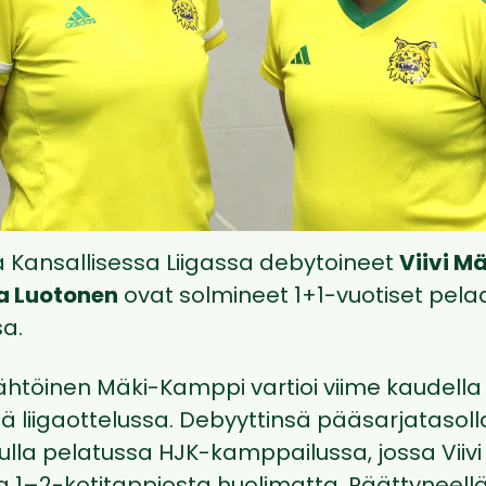
a Kansallisessa Liigassa debytoineet
Viivi 
a Luotonen
ovat solmineet 1+1-vuotiset pel
sa.
ähtöinen Mäki-Kamppi vartioi viime kaudella
ä liigaottelussa. Debyyttinsä pääsarjatasoll
lla pelatussa HJK-kamppailussa, jossa Viivi e