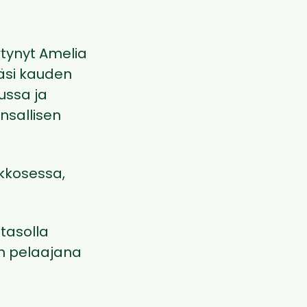
rtynyt Amelia
äsi kauden
lussa ja
ansallisen
kkosessa,
atasolla
in pelaajana