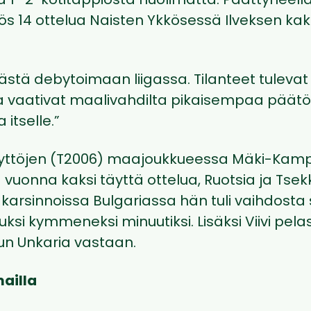
ja 1–2-kotitappiosta huolimatta. Päättyneell
myös 14 ottelua Naisten Ykkösessä Ilveksen k
ästä debytoimaan liigassa. Tilanteet tulevat 
 vaativat maalivahdilta pikaisempaa päätö
 itselle.”
yttöjen (T2006) maajoukkueessa Mäki-Kamp
vuonna kaksi täyttä ottelua, Ruotsia ja Tsek
karsinnoissa Bulgariassa hän tuli vaihdosta 
iluksi kymmeneksi minuutiksi. Lisäksi Viivi pel
n Unkaria vastaan.
ailla