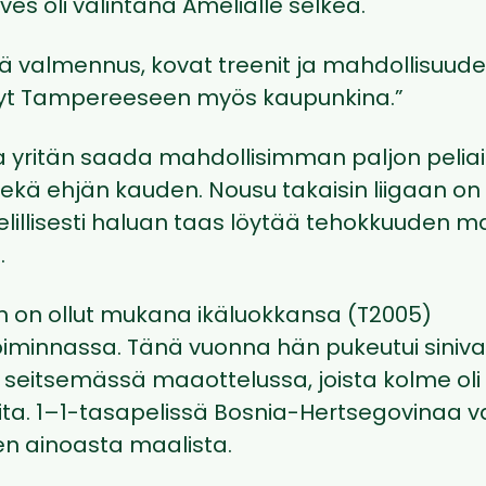
lves oli valintana Amelialle selkeä.
ä valmennus, kovat treenit ja mahdollisuudet
nyt Tampereeseen myös kaupunkina.”
la yritän saada mahdollisimman paljon peliai
sekä ehjän kauden. Nousu takaisin liigaan o
elillisesti haluan taas löytää tehokkuuden m
.
 on ollut mukana ikäluokkansa (T2005)
minnassa. Tänä vuonna hän pukeutui siniva
seitsemässä maaottelussa, joista kolme oli
uita. 1–1-tasapelissä Bosnia-Hertsegovinaa 
n ainoasta maalista.