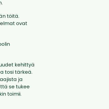
n.
n töitä.
itelmat ovat
oolin
uudet kehittyä
 tosi tärkeä.
ajista ja
ttä se tukee
n toimii.