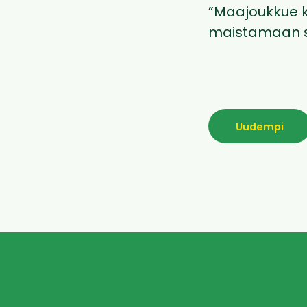
”Maajoukkue k
maistamaan s
Uudempi