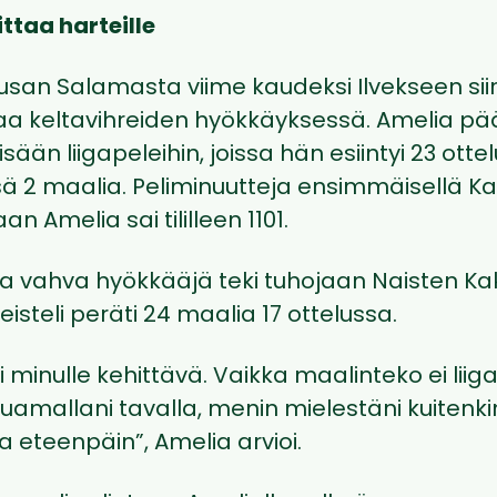
ittaa harteille
usan Salamasta viime kaudeksi Ilvekseen sii
aa keltavihreiden hyökkäyksessä. Amelia pä
sään liigapeleihin, joissa hän esiintyi 23 otte
issä 2 maalia. Peliminuutteja ensimmäisellä K
an Amelia sai tililleen 1101.
la vahva hyökkääjä teki tuhojaan Naisten Ka
eisteli peräti 24 maalia 17 ottelussa.
li minulle kehittävä. Vaikka maalinteko ei liig
luamallani tavalla, menin mielestäni kuitenk
la eteenpäin”, Amelia arvioi.