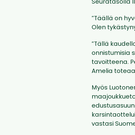
Seuratasolla I
”Täällä on hyv
Olen tykästy
”Tällä kaudel
onnistumisia 
tavoitteena. P
Amelia toteaa
Myös Luotonen
maajoukkuetoi
edustusasuun 
karsintaottel
vastasi Suome