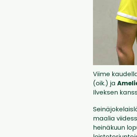
Viime kaudell
(oik.) ja
Ameli
Ilveksen kans
Seinäjokelaisl
maalia viidess
heinäkuun lopu