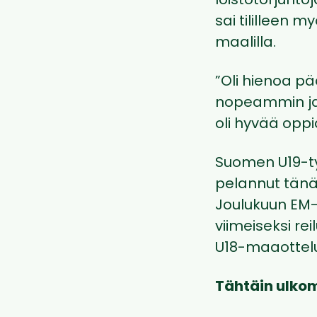
loistotorjunto
sai tililleen 
maalilla.
”Oli hienoa pä
nopeammin ja
oli hyvää oppia
Suomen U19-t
pelannut tänä 
Joulukuun EM-
viimeiseksi re
U18-maaottelu
Tähtäin ulkom