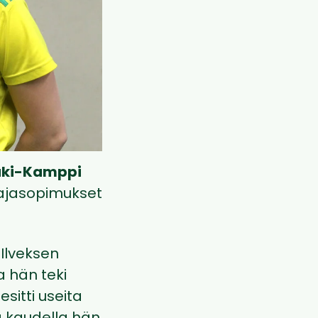
Mäki-Kamppi
aajasopimukset
 Ilveksen
a hän teki
sitti useita