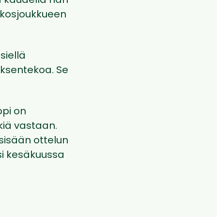
ä kaudella hän
akkosjoukkueen
siellä
ksentekoa. Se
pi on
kiä vastaan.
sisään ottelun
asi kesäkuussa