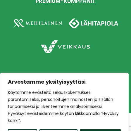
PREMIUM-KUMPPANIT
Arvostamme yksityisyyttäsi
Copyright © 2026 Ilves jalkapallo – Naisten
Käytämme evästeitä selauskokemuksesi
edustusjoukkue
Toteutus:
Mainostoimisto Värikäs
parantamiseksi, personoitujen mainosten ja sisällön
tarjoamiseksi ja liikenteemme analysoimiseksi.
Hyväksyt evästeidemme käytön klikkaamalla ”Hyväksy
kaikki”.