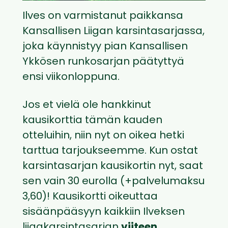
Ilves on varmistanut paikkansa
Kansallisen Liigan karsintasarjassa,
joka käynnistyy pian Kansallisen
Ykkösen runkosarjan päätyttyä
ensi viikonloppuna.
Jos et vielä ole hankkinut
kausikorttia tämän kauden
otteluihin, niin nyt on oikea hetki
tarttua tarjoukseemme. Kun ostat
karsintasarjan kausikortin nyt, saat
sen vain 30 eurolla (+palvelumaksu
3,60)! Kausikortti oikeuttaa
sisäänpääsyyn kaikkiin Ilveksen
liigakarsintasarjan
viiteen