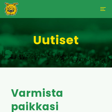
Uutiset
Varmista
paikkasi