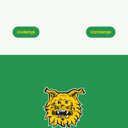
Uudempi
Vanhempi