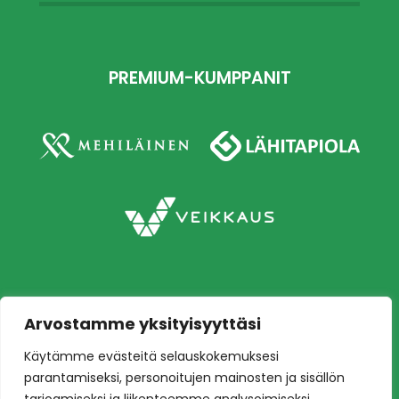
PREMIUM-KUMPPANIT
Arvostamme yksityisyyttäsi
Copyright © 2026 Ilves jalkapallo – Naisten
Käytämme evästeitä selauskokemuksesi
edustusjoukkue
Toteutus:
Mainostoimisto Värikäs
parantamiseksi, personoitujen mainosten ja sisällön