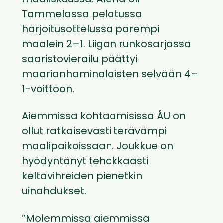
maaliskuussa. Åland oli
Tammelassa pelatussa
harjoitusottelussa parempi
maalein 2–1. Liigan runkosarjassa
saaristovierailu päättyi
maarianhaminalaisten selvään 4–
1-voittoon.
Aiemmissa kohtaamisissa ÅU on
ollut ratkaisevasti terävämpi
maalipaikoissaan. Joukkue on
hyödyntänyt tehokkaasti
keltavihreiden pienetkin
uinahdukset.
”Molemmissa aiemmissa