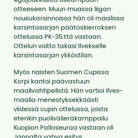
liigajoukkueita useampaan
otteeseen. Muun muassa liigan
nousukarsinnoissa hän oli maalissa
karsintasarjan päätöskierroksen
ottelussa PK-35:ttä vastaan.
Ottelun voitto takasi Ilvekselle
karsintasarjan ykköstilan.
Myös naisten Suomen Cupissa
Korpi kantoi päävastuun
maalivahtipelistä. Hän vartioi Ilves-
maalia menestyksekkäästi
viidessä cupin ottelussa, joista
etenkin puolivälieräkamppailu
Kuopion Palloseuraa vastaan oli
Jannalta vahva esitys.