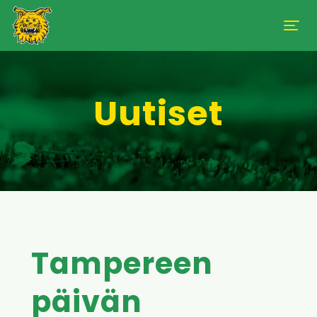
Uutiset
Tampereen
päivän