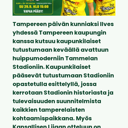
Tampereen päivän kunniaksi Ilves
yhdessä Tampereen kaupungin
kanssa kutsuu kaupunkilaiset
tutustumaan keväällä avattuun
huippumoderniin Tammelan
Stadioniin. Kaupunkilaiset
pääsevät tutustumaan Stadioniin
opastetulla esittelyllä, jossa
kerrotaan Stadionin historiasta ja
tulevaisuuden suunnitelmista
kaikkien tamperelaisten
kohtaamispaikkana.
Myös
Kansallisen Liigan otteluun on