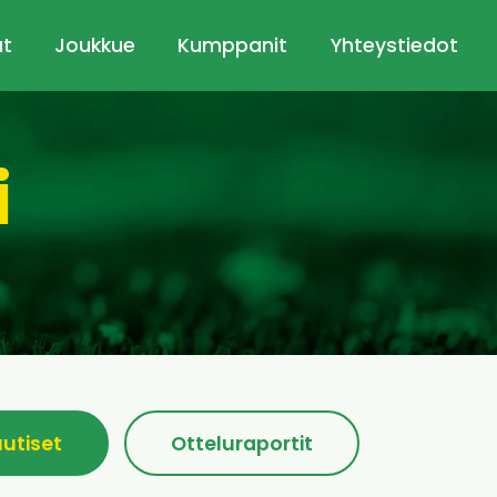
ut
Joukkue
Kumppanit
Yhteystiedot
i
uutiset
Otteluraportit