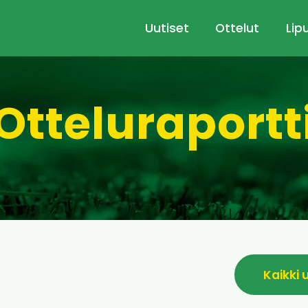
Uutiset
Ottelut
Lip
Otteluraportt
Kaikki 