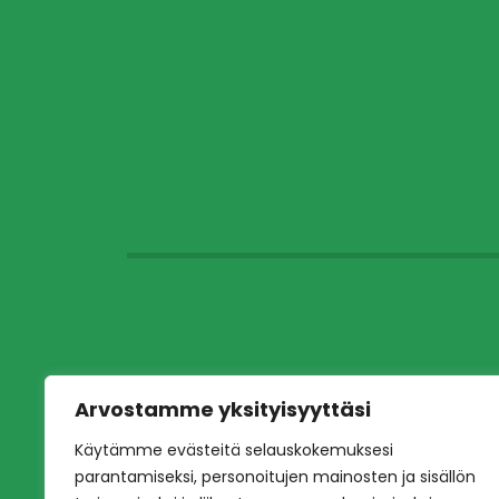
Arvostamme yksityisyyttäsi
Käytämme evästeitä selauskokemuksesi
parantamiseksi, personoitujen mainosten ja sisällön