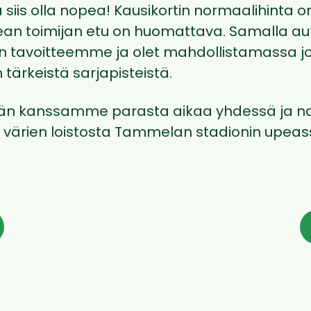
siis olla nopea! Kausikortin normaalihinta o
pean toimijan etu on huomattava. Samalla au
 tavoitteemme ja olet mahdollistamassa
n tärkeistä sarjapisteistä.
ään kanssamme parasta aikaa yhdessä ja n
n värien loistosta Tammelan stadionin upeas