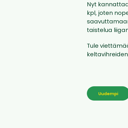
Nyt kannattaa 
kpl, joten no
saavuttamaan
taistelua liiga
Tule viettäm
keltavihreide
Uudempi