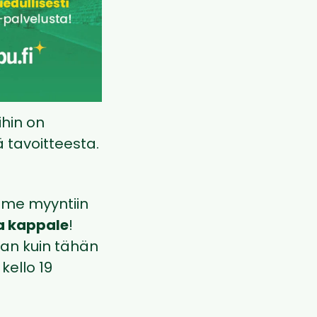
ihin on
 tavoitteesta.
amme myyntiin
la kappale
!
uan kuin tähän
kello 19