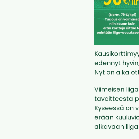
Kausikorttimyy
edennyt hyvin
Nyt on aika ot
Viimeisen liig
tavoitteesta 
Kyseessä on v
erään kuuluvia 
alkavaan liig