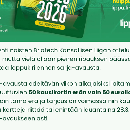
nti naisten Briotech Kansallisen Liigan ottelu
, mutta vielä ollaan pienen ripauksen päässä
taa loppukiri ennen sarja-avausta.
a-avausta edeltävän viikon alkajaisiksi lait
puuttuvien
50 kausikortin erän vain 50 eurol
ain tämä erä ja tarjous on voimassa niin ka
kortteja riittää tai enintään lauantaina 28.3. 
a-avaukseen asti.