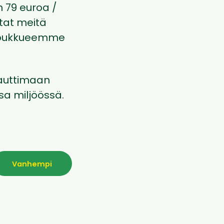
n 79 euroa /
tat meitä
 joukkueemme
auttimaan
sa miljöössä.
Vanhempi