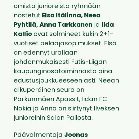
omista junioreista ryhmään
nostetut
Elsa Itälinna, Neea
Pyhtilä, Anna Tarkkanen
ja
Iida
Kallio
ovat solmineet kukin 2+1-
vuotiset pelaajasopimukset. Elsa
on edennyt urallaan
johdonmukaisesti Futis-Liigan
kaupunginosatoiminnasta aina
edustusjoukkueeseen asti. Neean
alkuperäinen seura on
Parkunmäen Apassit, Iidan FC
Nokia ja Anna on siirtynyt Ilveksen
junioreihin Salon Pallosta.
Päävalmentaja
Joonas