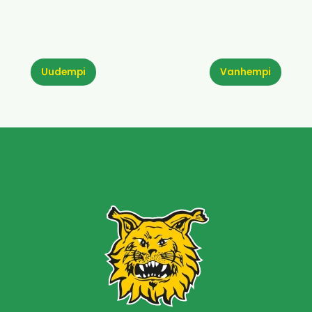
Uudempi
Vanhempi