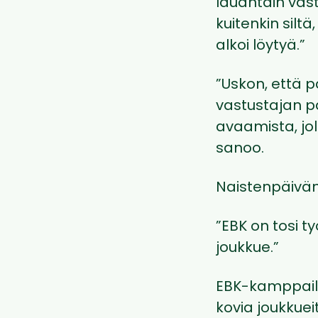
lauantain vas
kuitenkin siltä
alkoi löytyä.”
”Uskon, että 
vastustajan pä
avaamista, jo
sanoo.
Naistenpäivän
”EBK on tosi t
joukkue.”
EBK-kamppailu
kovia joukkue