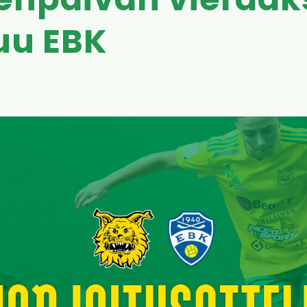
enpäivän vieraak
uu EBK