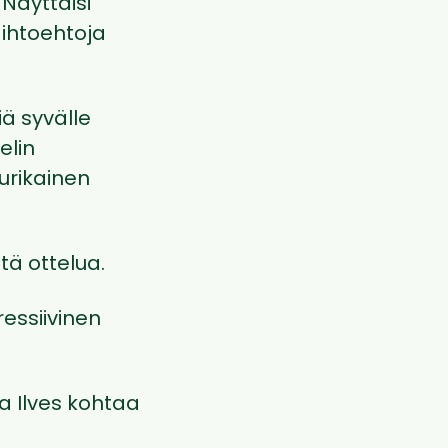
Näyttäisi
vaihtoehtoja
ä syvälle
elin
urikainen
ä ottelua.
ressiivinen
a Ilves kohtaa