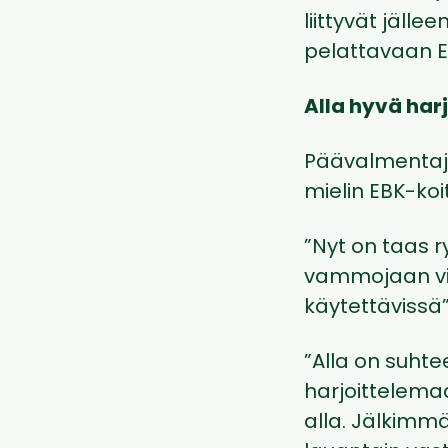
liittyvät jäl
pelattavaan E
Alla hyvä har
Päävalmenta
mielin EBK-koi
”Nyt on taas 
vammojaan vie
käytettävissä”
”Alla on suhte
harjoittelema
alla. Jälkimmä