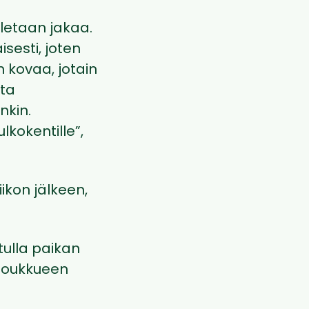
aletaan jakaa.
sesti, joten
n kovaa, jotain
lta
nkin.
lkokentille”,
ikon jälkeen,
ulla paikan
sjoukkueen