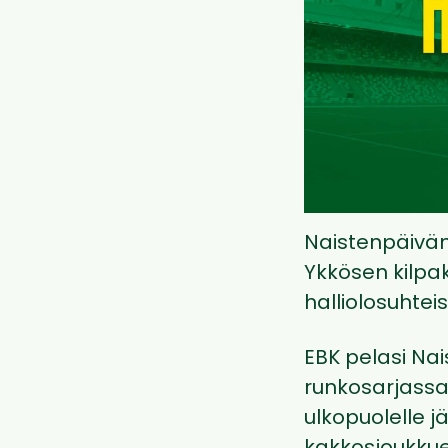
Naistenpäivän
Ykkösen kilpa
halliolosuhteis
EBK pelasi Nai
runkosarjassa
ulkopuolelle j