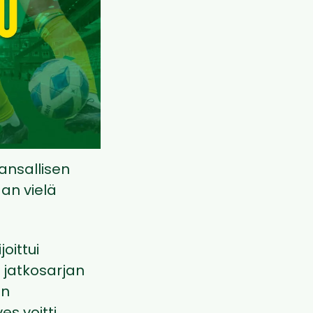
ansallisen
an vielä
oittui
 jatkosarjan
en