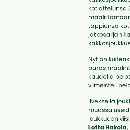
kakkosjoukkuet
kotiottelunsa
maalittomaan 
tappionsa koti
jatkosarjan k
kakkosjoukkue
Nyt on kuitenk
paras maalint
kaudella pelot
viimeisteli pe
Ilveksellä jou
muassa useide
joukkueen vii
Lotta Hakola,