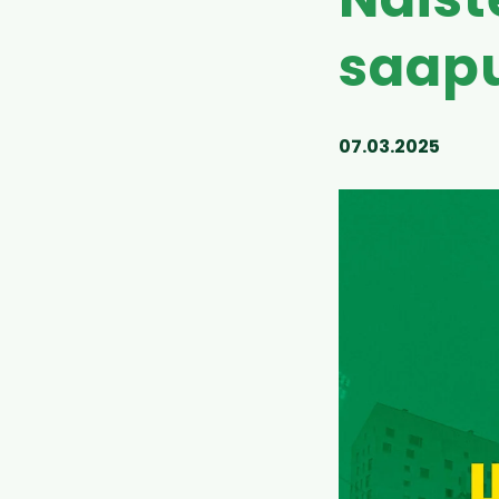
Naist
saap
07.03.2025