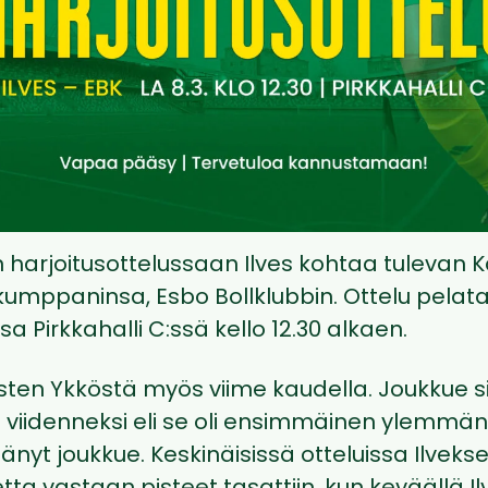
 harjoitusottelussaan Ilves kohtaa tulevan K
kumppaninsa, Esbo Bollklubbin. Ottelu pelata
sa Pirkkahalli C:ssä kello 12.30 alkaen.
sten Ykköstä myös viime kaudella. Joukkue sij
 viidenneksi eli se oli ensimmäinen ylemmän
äänyt joukkue. Keskinäisissä otteluissa Ilveks