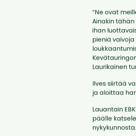
”Ne ovat meill
Ainakin tähän 
ihan luottavais
pieniä vaivoja
loukkaantumisi
Kevätauringon 
Laurikainen t
Ilves siirtää 
ja aloittaa har
Lauantain EBK
päälle katsel
nykykunnosta