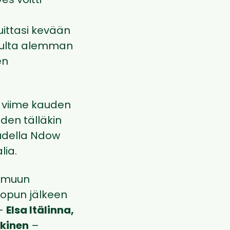
es voitti
ittasi kevään
opulta alemman
en
n viime kauden
den tälläkin
audella Ndow
lia.
n muun
lopun jälkeen
 –
Elsa Itälinna,
kkinen
–