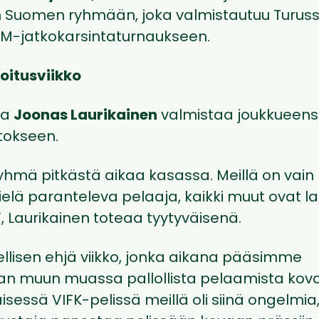
leen Suomen ryhmään, joka valmistautuu Turus
M-jatkokarsintaturnaukseen.
joitusviikko
ja
Joonas Laurikainen
valmistaa joukkueensa
tokseen.
ryhmä pitkästä aikaa kasassa. Meillä on va
lä paranteleva pelaaja, kaikki muut ovat l
, Laurikainen toteaa tyytyväisenä.
ellisen ehjä viikko, jonka aikana pääsimme
an muun muassa pallollista pelaamista kov
isessä VIFK-pelissä meillä oli siinä ongelmia