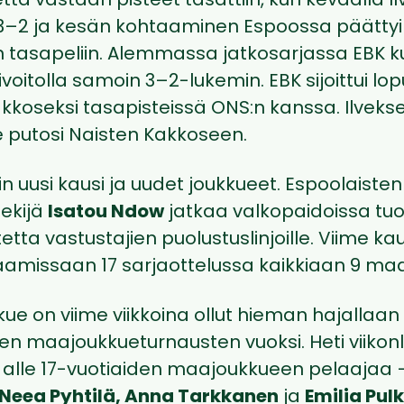
ta vastaan pisteet tasattiin, kun keväällä Ilv
 3–2 ja kesän kohtaaminen Espoossa päättyi
tasapeliin. Alemmassa jatkosarjassa EBK ku
voitolla samoin 3–2-lukemin. EBK sijoittui l
akkoseksi tasapisteissä ONS:n kanssa. Ilveks
 putosi Naisten Kakkoseen.
in uusi kausi ja uudet joukkueet. Espoolaiste
ekijä
Isatou Ndow
jatkaa valkopaidoissa tuo
etta vastustajien puolustuslinjoille. Viime k
laamissaan 17 sarjaottelussa kaikkiaan 9 maa
kkue on viime viikkoina ollut hieman hajallaa
n maajoukkueturnausten vuoksi. Heti viikon
si alle 17-vuotiaiden maajoukkueen pelaajaa
 Neea Pyhtilä, Anna Tarkkanen
ja
Emilia Pul