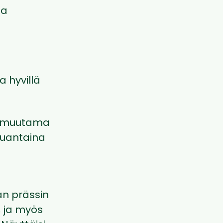
sa
 hyvillä
in muutama
auantaina
an prässin
, ja myös