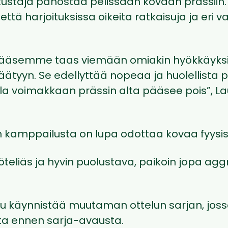
tustaja panostaa pelissään kovaan prässiin. 
, että harjoituksissa oikeita ratkaisuja ja eri 
pääsemme taas viemään omiakin hyökkäyksi
ätyyn. Se edellyttää nopeaa ja huolellista p
lla voimakkaan prässin alta pääsee pois”, La
 kamppailusta on lupa odottaa kovaa fyysist
yöteliäs ja hyvin puolustava, paikoin jopa agg
 käynnistää muutaman ottelun sarjan, joss
ita ennen sarja-avausta.