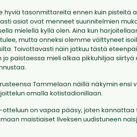
e hyviä tasonmittareita ennen kuin pisteitä 
asti asiat ovat menneet suunnitelmien mukai
ella mielellä kyllä olen. Aina kun harjoitellaa
 tulee, mutta onneksi olemme välttyneet isoi
lta. Toivottavasti näin jatkuu tästä eteenpäi
jo paistaessa mieli alkaa pikkuhiljaa siirtyä u
unnustaa.
varusteensa Tammelaan näillä näkymin ensi vi
joittelun omalla kotistadionillaan.
-otteluun on vapaa pääsy, joten kannattaa t
emaan maistiaiset Ilveksen uudistuneen nai
.