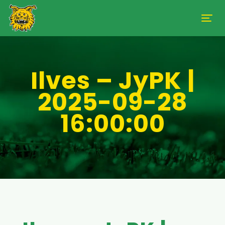
Ilves – JyPK |
2025-09-28
16:00:00