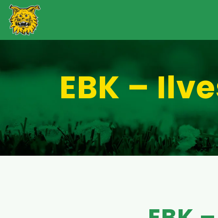
EBK – Ilv