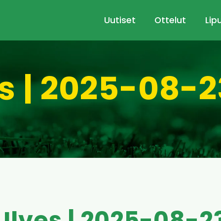
Uutiset
Ottelut
Lip
es | 2025-08-2