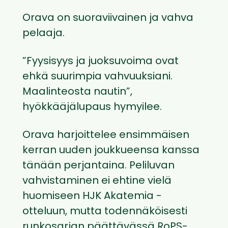
Orava on suoraviivainen ja vahva
pelaaja.
”Fyysisyys ja juoksuvoima ovat
ehkä suurimpia vahvuuksiani.
Maalinteosta nautin”,
hyökkääjälupaus hymyilee.
Orava harjoittelee ensimmäisen
kerran uuden joukkueensa kanssa
tänään perjantaina. Peliluvan
vahvistaminen ei ehtine vielä
huomiseen HJK Akatemia -
otteluun, mutta todennäköisesti
runkosarjan päättävässä RoPS-