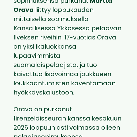
sopimuksensa purkanut
Martta
Orava
liittyy loppukauden
mittaisella sopimuksella
Kansallisessa Ykkösessä pelaavan
Ilveksen riveihin. 17-vuotias Orava
on yksi ikäluokkansa
lupaavimmista
suomalaispelaajista, ja tuo
kaivattua lisävoimaa joukkueen
loukkaantumisten kaventamaan
hyökkäyskalustoon.
Orava on purkanut
firenzeläisseuran kanssa kesäkuun
2026 loppuun asti voimassa olleen