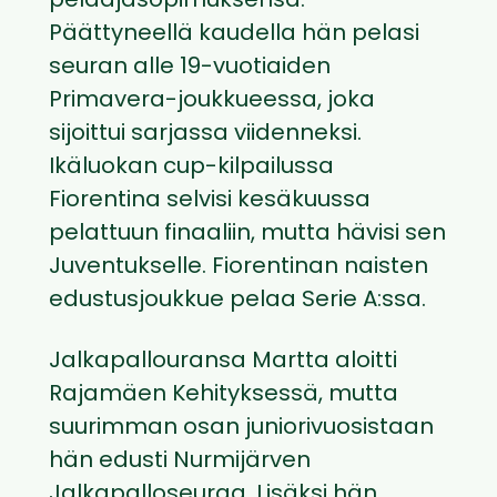
pelaajasopimuksensa.
Päättyneellä kaudella hän pelasi
seuran alle 19-vuotiaiden
Primavera-joukkueessa, joka
sijoittui sarjassa viidenneksi.
Ikäluokan cup-kilpailussa
Fiorentina selvisi kesäkuussa
pelattuun finaaliin, mutta hävisi sen
Juventukselle. Fiorentinan naisten
edustusjoukkue pelaa Serie A:ssa.
Jalkapallouransa Martta aloitti
Rajamäen Kehityksessä, mutta
suurimman osan juniorivuosistaan
hän edusti Nurmijärven
Jalkapalloseuraa. Lisäksi hän