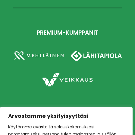
PREMIUM-KUMPPANIT
Arvostamme yksityisyyttäsi
Copyright © 2026 Ilves jalkapallo – Naisten
Käytämme evästeitä selauskokemuksesi
edustusjoukkue
Toteutus:
Mainostoimisto Värikäs
parantamiseksi, personoitujen mainosten ja sisällön