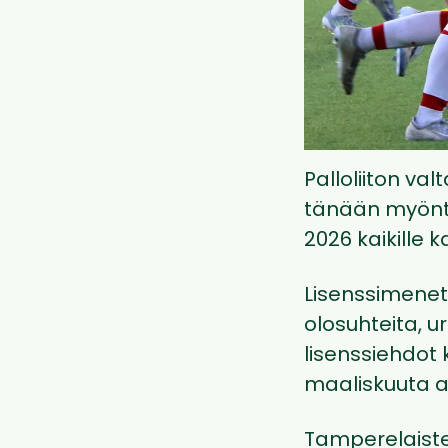
Palloliiton va
tänään myöntä
2026 kaikille 
Lisenssimenett
olosuhteita, ur
lisenssiehdot k
maaliskuuta a
Tamperelaisten