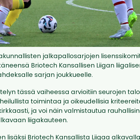
ltakunnallisten jalkapallosarjojen lisenssikomi
neensä Briotech Kansallisen Liigan liigalise
kahdeksalle sarjan joukkueelle.
elyn tässä vaiheessa arvioitiin seurojen talo
heilullista toimintaa ja oikeudellisia kriteereitä
irkkaasti, ja voi näin valmistautua rauhallisin
lkavaan liigakauteen.
 lisäksi Briotech Kansallista Liigaa alkavall