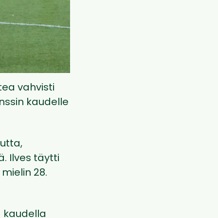
tea vahvisti
nssin kaudelle
utta,
. Ilves täytti
 mielin 28.
a kaudella