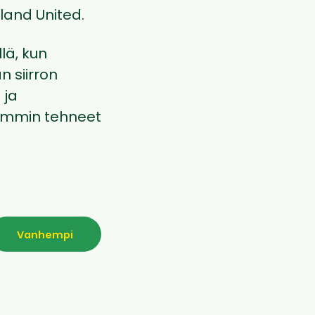
Åland United.
llä, kun
n siirron
 ja
aiemmin tehneet
Vanhempi