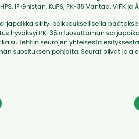
HPS, IF Gnistan, KuPS, PK-35 Vantaa, VIFK ja 
sarjapaikka siirtyi poikkeuksellisella päätökse
llitus hyväksyi PK-35:n luovuttaman sarjapaika
atkaisu tehtiin seurojen yhteisestä esityksestä
män suosituksen pohjalta. Seurat olivat jo 