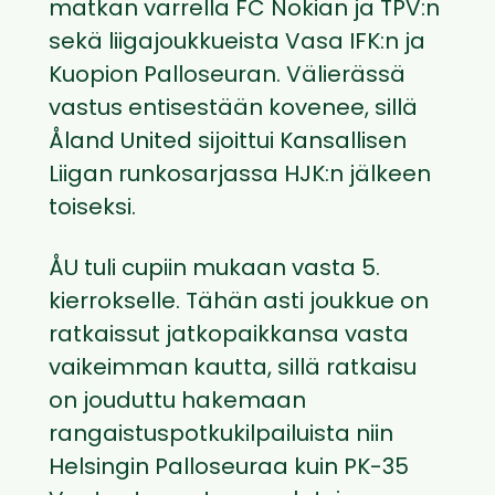
matkan varrella FC Nokian ja TPV:n
sekä liigajoukkueista Vasa IFK:n ja
Kuopion Palloseuran. Välierässä
vastus entisestään kovenee, sillä
Åland United sijoittui Kansallisen
Liigan runkosarjassa HJK:n jälkeen
toiseksi.
ÅU tuli cupiin mukaan vasta 5.
kierrokselle. Tähän asti joukkue on
ratkaissut jatkopaikkansa vasta
vaikeimman kautta, sillä ratkaisu
on jouduttu hakemaan
rangaistuspotkukilpailuista niin
Helsingin Palloseuraa kuin PK-35