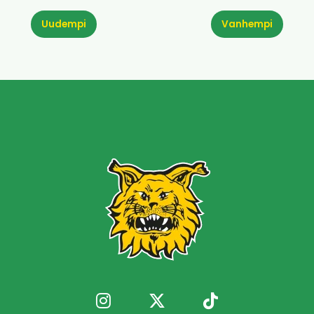
Uudempi
Vanhempi