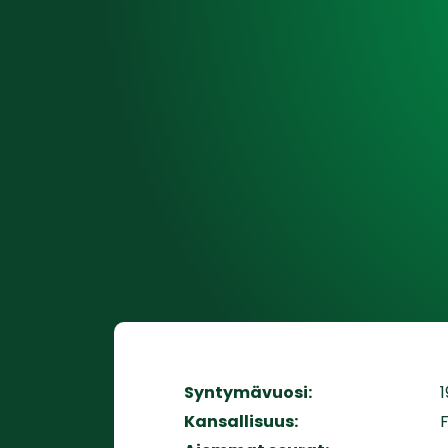
Syntymävuosi:
1
Kansallisuus:
F