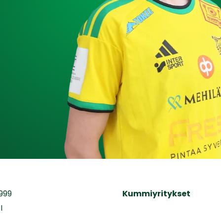
999
Kummiyritykset
I