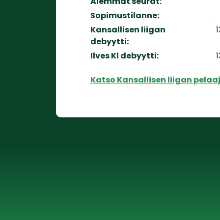
Aiemmat seurat:
Sopimustilanne:
Kansallisen liigan
debyytti:
Ilves Kl debyytti:
Katso Kansallisen liigan pelaaj