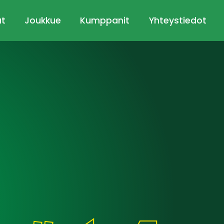
ut
Joukkue
Kumppanit
Yhteystiedot