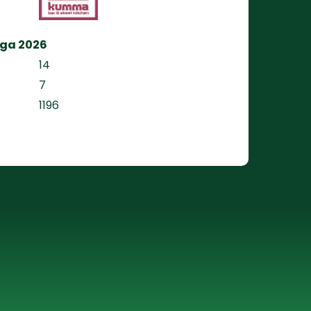
iga 2026
14
7
1196