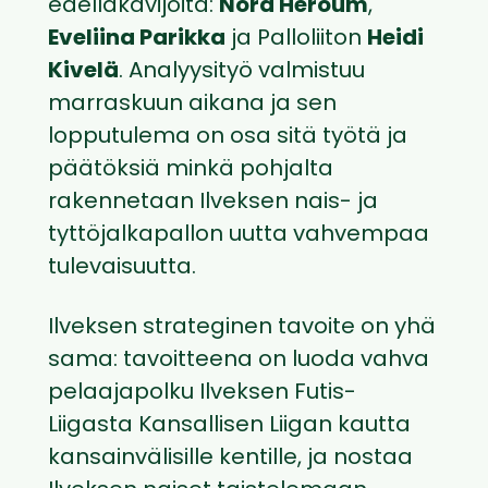
edelläkävijöitä:
Nora Heroum
,
Eveliina Parikka
ja Palloliiton
Heidi
Kivelä
. Analyysityö valmistuu
marraskuun aikana ja sen
lopputulema on osa sitä työtä ja
päätöksiä minkä pohjalta
rakennetaan Ilveksen nais- ja
tyttöjalkapallon uutta vahvempaa
tulevaisuutta.
Ilveksen strateginen tavoite on yhä
sama: tavoitteena on luoda vahva
pelaajapolku Ilveksen Futis-
Liigasta Kansallisen Liigan kautta
kansainvälisille kentille, ja nostaa