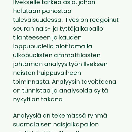
Ilvekselle tärkeä asia, johon
halutaan panostaa
tulevaisuudessa. Ilves on reagoinut
seuran nais- ja tyttöjalkapallo
tilanteeseen jo kauden
loppupuolella aloittamalla
ulkopuolisten ammattilaisten
johtaman analyysityön Ilveksen
naisten huippuvaiheen
toiminnasta. Analyysin tavoitteena
on tunnistaa ja analysoida syitä
nykytilan takana.
Analyysiä on tekemässä ryhmä
suomalaisen naisjalkapallon