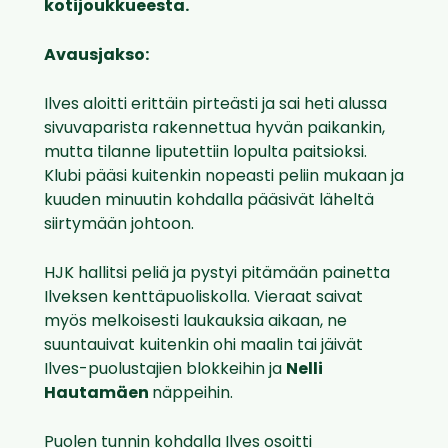
kotijoukkueesta.
Avausjakso:
Ilves aloitti erittäin pirteästi ja sai heti alussa
sivuvaparista rakennettua hyvän paikankin,
mutta tilanne liputettiin lopulta paitsioksi.
Klubi pääsi kuitenkin nopeasti peliin mukaan ja
kuuden minuutin kohdalla pääsivät läheltä
siirtymään johtoon.
HJK hallitsi peliä ja pystyi pitämään painetta
Ilveksen kenttäpuoliskolla. Vieraat saivat
myös melkoisesti laukauksia aikaan, ne
suuntauivat kuitenkin ohi maalin tai jäivät
Ilves-puolustajien blokkeihin ja
Nelli
Hautamäen
näppeihin.
Puolen tunnin kohdalla Ilves osoitti