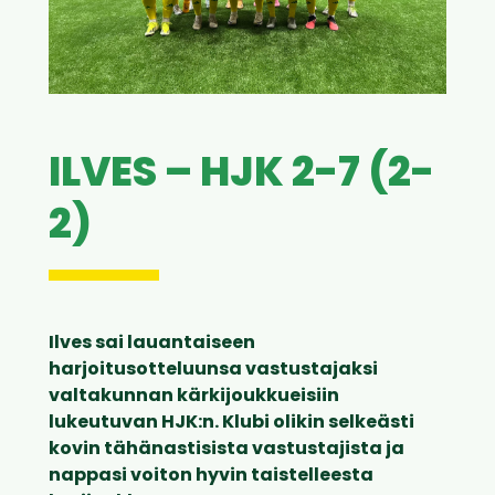
ILVES – HJK 2-7 (2-
2)
Ilves sai lauantaiseen
harjoitusotteluunsa vastustajaksi
valtakunnan kärkijoukkueisiin
lukeutuvan HJK:n. Klubi olikin selkeästi
kovin tähänastisista vastustajista ja
nappasi voiton hyvin taistelleesta