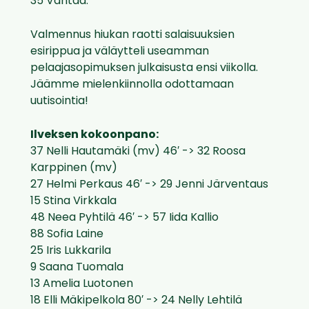
35 Vantaa.
Valmennus hiukan raotti salaisuuksien
esirippua ja väläytteli useamman
pelaajasopimuksen julkaisusta ensi viikolla.
Jäämme mielenkiinnolla odottamaan
uutisointia!
Ilveksen kokoonpano:
37 Nelli Hautamäki (mv) 46′ -> 32 Roosa
Karppinen (mv)
27 Helmi Perkaus 46′ -> 29 Jenni Järventaus
15 Stina Virkkala
48 Neea Pyhtilä 46′ -> 57 Iida Kallio
88 Sofia Laine
25 Iris Lukkarila
9 Saana Tuomala
13 Amelia Luotonen
18 Elli Mäkipelkola 80′ -> 24 Nelly Lehtilä