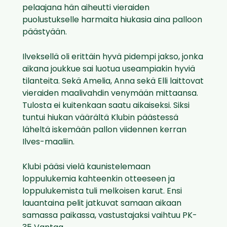
pelaajana hän aiheutti vieraiden
puolustukselle harmaita hiukasia aina palloon
päästyään.
Ilveksellä oli erittäin hyvä pidempi jakso, jonka
aikana joukkue sai luotua useampiakin hyviä
tilanteita. Sekä Amelia, Anna sekä Elli laittovat
vieraiden maalivahdin venymään mittaansa.
Tulosta ei kuitenkaan saatu aikaiseksi. Siksi
tuntui hiukan väärältä Klubin päästessä
läheltä iskemään pallon viidennen kerran
Ilves-maaliin.
Klubi pääsi vielä kaunistelemaan
loppulukemia kahteenkin otteeseen ja
loppulukemista tuli melkoisen karut. Ensi
lauantaina pelit jatkuvat samaan aikaan
samassa paikassa, vastustajaksi vaihtuu PK-