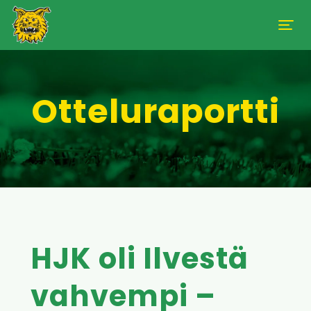
Otteluraportti
HJK oli Ilvestä
vahvempi –