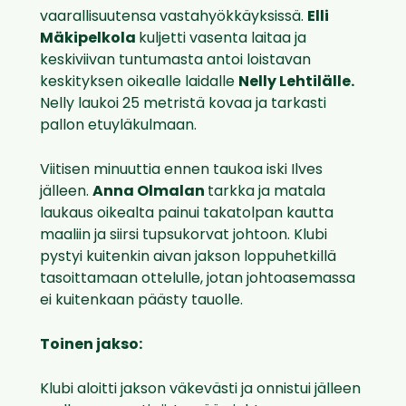
vaarallisuutensa vastahyökkäyksissä.
Elli
Mäkipelkola
kuljetti vasenta laitaa ja
keskiviivan tuntumasta antoi loistavan
keskityksen oikealle laidalle
Nelly Lehtilälle.
Nelly laukoi 25 metristä kovaa ja tarkasti
pallon etuyläkulmaan.
Viitisen minuuttia ennen taukoa iski Ilves
jälleen.
Anna Olmalan
tarkka ja matala
laukaus oikealta painui takatolpan kautta
maaliin ja siirsi tupsukorvat johtoon. Klubi
pystyi kuitenkin aivan jakson loppuhetkillä
tasoittamaan ottelulle, jotan johtoasemassa
ei kuitenkaan päästy tauolle.
Toinen jakso:
Klubi aloitti jakson väkevästi ja onnistui jälleen