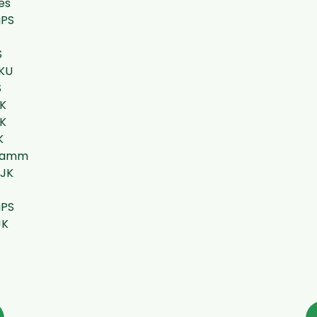
es
uPS
S
KKU
S
JK
JK
K
 Damm
HJK
uPS
JK