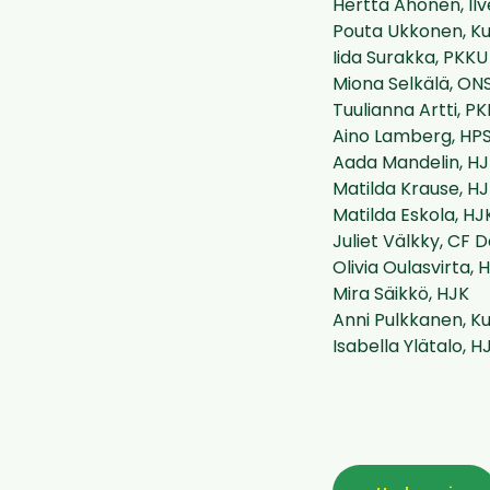
Hertta Ahonen, Ilv
Pouta Ukkonen, K
Iida Surakka, PKKU
Miona Selkälä, ON
Tuulianna Artti, P
Aino Lamberg, HP
Aada Mandelin, H
Matilda Krause, H
Matilda Eskola, HJ
Juliet Välkky, CF
Olivia Oulasvirta, 
Mira Säikkö, HJK
Anni Pulkkanen, K
Isabella Ylätalo, H