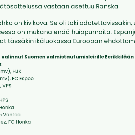
ätösottelussa vastaan asettuu Ranska.
ko on kivikova. Se oli toki odotettavissakin, s
essa on mukana enää huippumaita. Espanja
at tässäkin ikäluokassa Euroopan ehdottomaan
valinnut Suomen valmistautumisleirille Eerikkilään
n
:
(mv), HJK
(mv), FC Espoo
, VPS
K
HPS
 Honka
35 Vantaa
ez, FC Honka