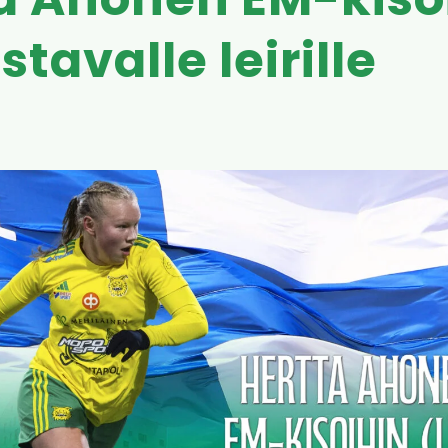
a Ahonen EM-kiso
tavalle leirille