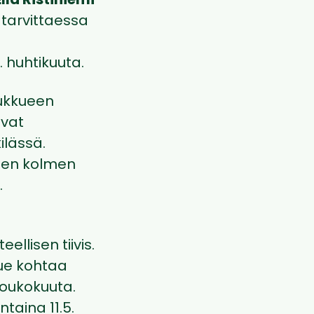
Ella Ristiniemi
 tarvittaessa
. huhtikuuta.
oukkueen
avat
ilässä.
keen kolmen
.
lisen tiivis.
kue kohtaa
toukokuuta.
taina 11.5.