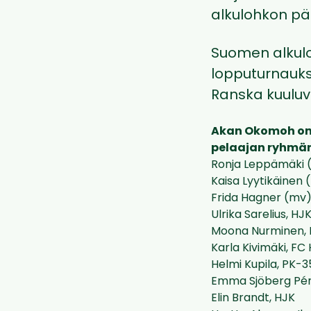
alkulohkon pä
Suomen alkuloh
lopputurnauks
Ranska kuuluv
Akan Okomoh on 
pelaajan ryhmä
Ronja Leppämäki 
Kaisa Lyytikäinen 
Frida Hagner (mv)
Ulrika Sarelius, HJ
Moona Nurminen, 
Karla Kivimäki, FC
Helmi Kupila, PK-
Emma Sjöberg Pér
Elin Brandt, HJK