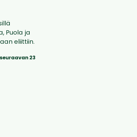
illä
, Puola ja
 eliittiin.
 seuraavan 23