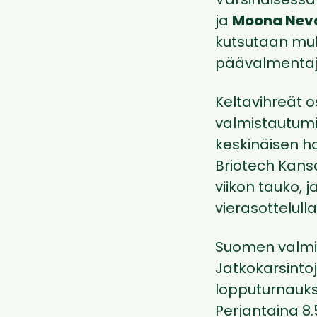
Varsinaisessa 
ja
Moona Nev
kutsutaan mu
päävalmenta
Keltavihreät 
valmistautumis
keskinäisen ha
Briotech Kans
viikon tauko, j
vierasottelull
Suomen valmis
Jatkokarsinto
lopputurnauks
Perjantaina 8.