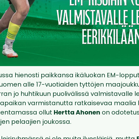
ussa hienosti paikkansa ikäluokan EM-lopp
uomen alle 17-vuotiaiden tyttöjen maajoukk
an jo huhtikuun puolivälissä valmistavalle lei
isapaikan varmistanutta ratkaisevaa maalia 
kentamassa ollut
Hertta Ahonen
on odotetu
tujen pelaajien joukossa.