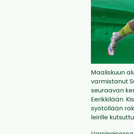
Maaliskuun al
varmistanut S
seuraavan kerr
Eerikkilään. K
syötöllään ra
leirille kutsut