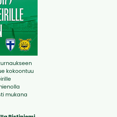
uturnaukseen
ue kokoontuu
rille
hienolla
sti mukana