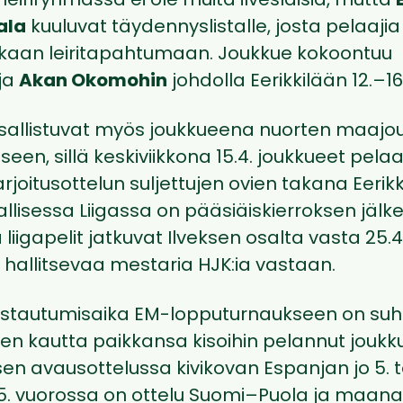
leiriryhmässä ei ole muita ilvesläisiä, mutta
ala
kuuluvat täydennyslistalle, josta pelaajia
kaan leiritapahtumaan. Joukkue kokoontuu
ja
Akan Okomohin
johdolla Eerikkilään 12.–16
osallistuvat myös joukkueena nuorten maaj
een, sillä keskiviikkona 15.4. joukkueet pela
rjoitusottelun suljettujen ovien takana Eerikk
allisessa Liigassa on pääsiäiskierroksen jäl
a liigapelit jatkuvat Ilveksen osalta vasta 25.4
a hallitsevaa mestaria HJK:ia vastaan.
tautumisaika EM-lopputurnaukseen on suhteel
jen kautta paikkansa kisoihin pelannut jouk
en avausottelussa kivikovan Espanjan jo 5. 
5. vuorossa on ottelu Suomi–Puola ja maanan