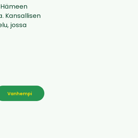
a-Hämeen
a. Kansallisen
lu, jossa
Vanhempi