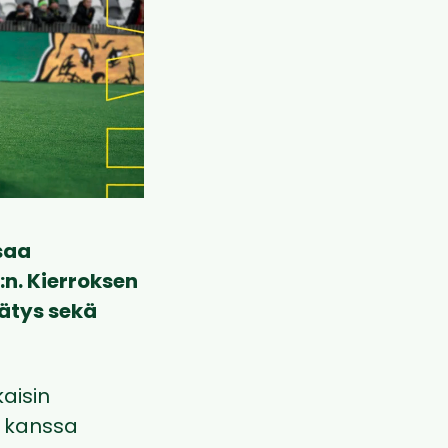
saa
n. Kierroksen
nätys sekä
aisin
n kanssa