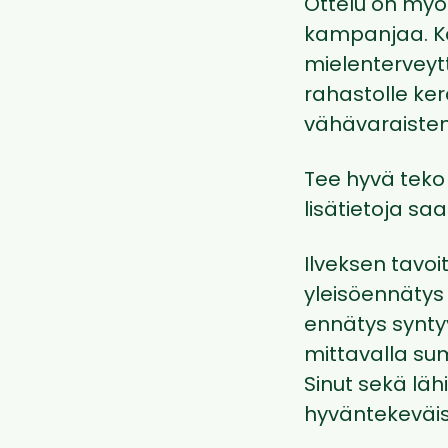
Ottelu on myös
kampanjaa. Ka
mielenterveyt
rahastolle ker
vähävaraisten
Tee hyvä teko
lisätietoja sa
Ilveksen tavoi
yleisöennätys j
ennätys synty
mittavalla s
Sinut sekä läh
hyväntekeväis