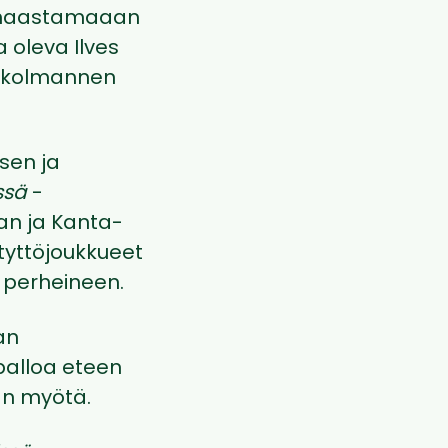
sä haastamaaan
 oleva Ilves
a kolmannen
sen ja
ssä
-
aan ja Kanta-
 tyttöjoukkueet
t perheineen.
an
palloa eteen
an myötä.