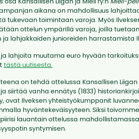
 osa Kansallisen Liigan ja Mieli ry:n
Mieli-pel
mpanjan aikana on mahdollisuus lahjoitta
tä tukevaan toimintaan varoja. Myös Ilveks
ätään ottelun ympärillä varoja, joilla tuetaa
 ja lahjakkaiden junioreiden harrastamista I
 ja lahjoita muutama euro hyvään tarkoituks
at
tästä uutisesta.
tteena on tehdä ottelussa Kansallisen Liigan 
a siirtää vanha ennätys (1833) historiankirjoih
y, ovat Ilveksen yhteistyökumppanit luvannee
ummalla hyväntekeväisyyteen. Siksi toivo
ipiirisi lauantain ottelussa mahdollistamassa
yyspotin syntymisen.