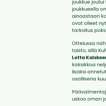
joukkue joutu
joukkueella on
ainoastaan ko
ovat olleet n
tarkoitus poks
Ottelussa näh
taisto, sillä K
Lotta Kalske
kaksikkoa nel
lisäksi annetu
osallisena k
Päävalmenta
uskoo oman j