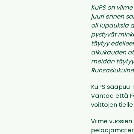
KuPS on viime 
juuri ennen sa
oli lupauksia 
pystyvät mink
täytyy edelle
alkukauden ott
meidän täytyy 
Runsaslukuine
KuPS saapuu 
Vantaa että FC
voittojen tiell
Viime vuosien 
pelaajamateria