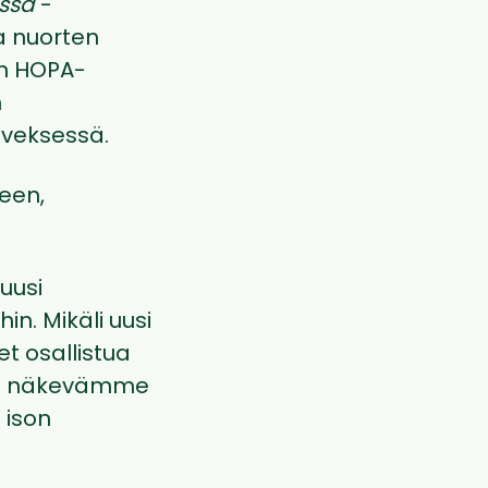
issä
-
a nuorten
en HOPA-
n
lveksessä.
een,
uusi
in. Mikäli uusi
t osallistua
mme näkevämme
 ison