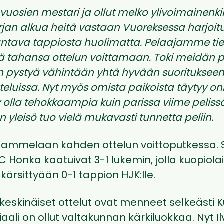
vuosien mestari ja ollut melko ylivoimainenk
rjan alkua heitä vastaan Vuoreksessa harjoitu
antava tappiosta huolimatta. Pelaajamme tiet
ä tahansa ottelun voittamaan. Toki meidän 
en pystyä vähintään yhtä hyvään suoritukseen
eluissa. Nyt myös omista paikoista täytyy on
olla tehokkaampia kuin parissa viime pelissä
n yleisö
tuo vielä mukavasti tunnetta peliin.
Tammelaan kahden ottelun voittoputkessa. 
 Honka kaatuivat 3-1 lukemin, jolla kuopiola
e kärsittyään 0-1 tappion HJK:lle.
keskinäiset ottelut ovat menneet selkeästi Ku
ali on ollut valtakunnan kärkiluokkaa. Nyt Il