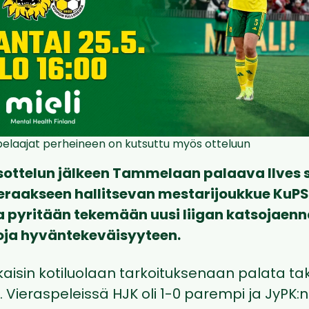
n pelaajat perheineen on kutsuttu myös otteluun
sottelun jälkeen Tammelaan palaava Ilves 
eraakseen hallitsevan mestarijoukkue KuPS:
a pyritään tekemään uusi liigan katsojaen
oja hyväntekeväisyyteen.
kaisin kotiluolaan tarkoituksenaan palata tak
 Vieraspeleissä HJK oli 1-0 parempi ja JyPK: