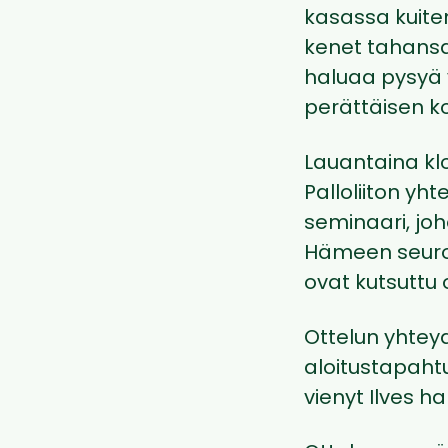
kasassa kuite
kenet tahansa
haluaa pysyä
perättäisen ko
Lauantaina klo
Palloliiton yh
seminaari, joh
Hämeen seurois
ovat kutsuttu 
Ottelun yhtey
aloitustapaht
vienyt Ilves h