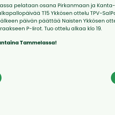
lassa pelataan osana Pirkanmaan ja Kant
jalkapallopäivää T15 Ykkösen ottelu TPV-SalP
 jälkeen päivän päättää Naisten Ykkösen otte
raakseen P-Iirot. Tuo ottelu alkaa klo 19.
antaina Tammelassa!