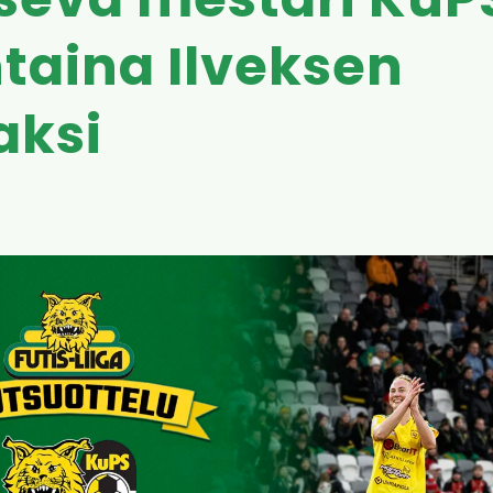
tseva mestari KuP
taina Ilveksen
aksi