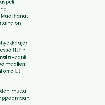
uspeli
ena
 Maalihanat
ntaina on
puhyökkääjän
dessä HJK:n
mala
vaanii
oo maalien
 on ollut
uden, mutta
 nappaamaan.