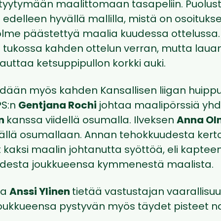
i tyytymään maalittomaan tasapeliin. Puolust
 edelleen hyvällä mallilla, mistä on osoituks
lme päästettyä maalia kuudessa ottelussa.
yt tukossa kahden ottelun verran, mutta laua
auttaa ketsuppipullon korkki auki.
dään myös kahden Kansallisen liigan huip
uPS:n
Gentjana Rochi
johtaa maalipörssiä yh
en
kanssa viidellä osumalla. Ilveksen
Anna Ol
jällä osumallaan. Annan tehokkuudesta kert
t kaksi maalin johtanutta syöttöä, eli kapteeni
uudesta joukkueensa kymmenestä maalista.
ja
Anssi Ylinen
tietää vastustajan vaarallisu
oukkueensa pystyvän myös täydet pisteet