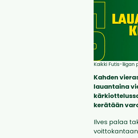
Kaikki Futis-liiga
Kahden viera
lauantaina vi
kärkiotteluss
kerätään var
Ilves palaa ta
voittokantaan.