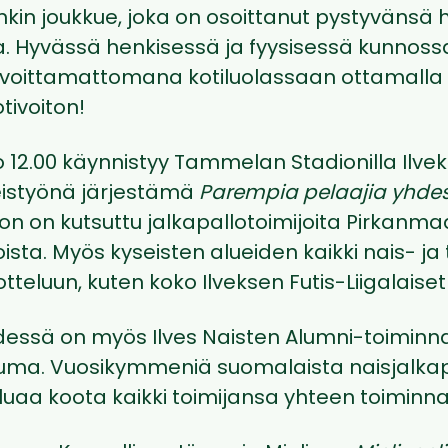
nkin joukkue, joka on osoittanut pystyvän
. Hyvässä henkisessä ja fyysisessä kunnossa
 voittamattomana kotiluolassaan ottamall
tivoiton!
 12.00 käynnistyy Tammelan Stadionilla Ilvek
teistyönä järjestämä
Parempia pelaajia yhde
on on kutsuttu jalkapallotoimijoita Pirkanm
ta. Myös kyseisten alueiden kaikki nais- ja
otteluun, kuten koko Ilveksen Futis-Liigalaise
dessä on myös Ilves Naisten Alumni-toiminn
uma. Vuosikymmeniä suomalaista naisjalka
aluaa koota kaikki toimijansa yhteen toiminn