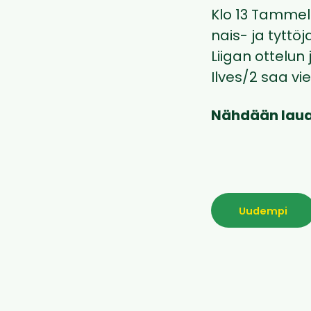
Klo 13 Tamme
nais- ja tyttö
Liigan ottelun
Ilves/2 saa vie
Nähdään lau
Uudempi