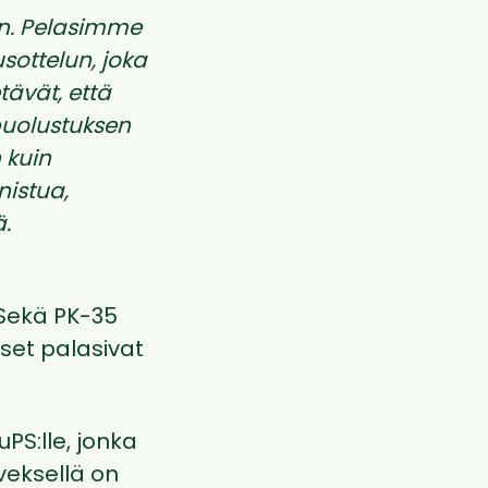
in. Pelasimme
sottelun, joka
ävät, että
puolustuksen
 kuin
nistua,
.
Sekä PK-35
iset palasivat
PS:lle, jonka
veksellä on