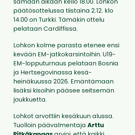
samaan aikaan kello 18.00. Lohkon
päätösottelussa tiistaina 2.12. klo
14.00 on Turkki. Tämäkin ottelu
pelataan Cardiffissa.
Lohkon kolme parasta etenee ensi
kevään EM-jatkokarsintoihin. U19-
EM-lopputurnaus pelataan Bosnia
ja Hertsegovinassa kesä-
heinäkuussa 2026. Emäntämaan
lisäksi kisoihin pääsee seitsemän
joukkuetta.
Lohkot arvottiin kesäkuun alussa.
Tuolloin päävalmentaja
Arttu
Pitkäkangas
arvioi, että kaikki