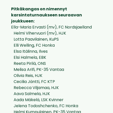
Pitkäkangas on nimennyt
karsintaturnaukseen seuraavan
joukkueen:
Ella-Maria Ervasti (mv), FC Nordsjaelland
Helmi Vihervuori (mv), HJK
Lotta Paavilainen, KuPS
Elli Welling, FC Honka
Elsa Itälinna, Ilves
Elsi Halmela, EBK
Reeta Pirilä, ONS
Melisa Arifi, PK-35 Vantaa
Olivia Reis, HJK
Cecilia Jäntti, FC KTP
Rebecca Viljamaa, HJK
Aava Salmela, HJK
Aada Mäkelä, LSK Kvinner
Jelena Todoshchenko, FC Honka
Helmi Kumpulainen, PK-35 Vantaa