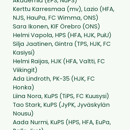
Akademia (EPS, NuPS)
Kerttu Karresmaa (mv), Lazio (HFA,
NJS, HauPa, FC Wimma, ONS)
Sara Ikonen, KIF Örebro (ONS)
Helmi Vapola, HPS (HFA, HJK, PuiU)
Silja Jaatinen, Gintra (TPS, HJK, FC
Kasiysi)
Helmi Raijas, HJK (HFA, Valtti, FC
Viikingit)
Ada Lindroth, PK-35 (HJK, FC
Honka)
Liina Nora, KuPS (TiPS, FC Kuusysi)
Tao Stark, KuPS (JyPK, Jyväskylän
Nousu)
Aada Nurmi, KuPS (HPS, HFA, EuPa,