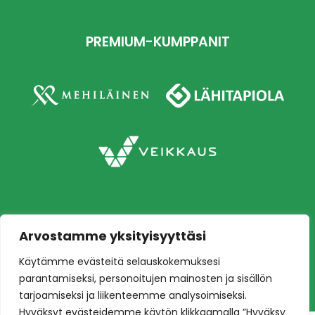
PREMIUM-KUMPPANIT
Arvostamme yksityisyyttäsi
Copyright © 2026 Ilves jalkapallo – Naisten
Käytämme evästeitä selauskokemuksesi
edustusjoukkue
Toteutus:
Mainostoimisto Värikäs
parantamiseksi, personoitujen mainosten ja sisällön
tarjoamiseksi ja liikenteemme analysoimiseksi.
Hyväksyt evästeidemme käytön klikkaamalla ”Hyväksy