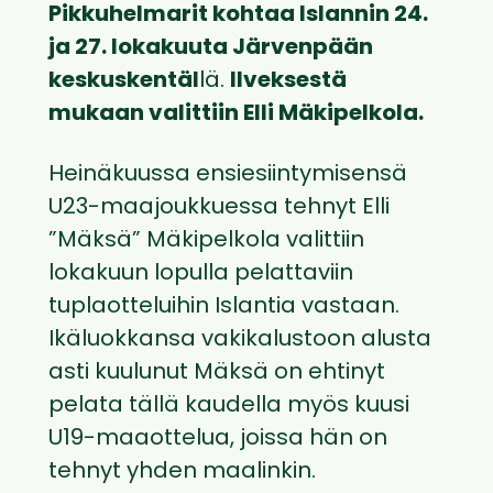
Pikkuhelmarit kohtaa Islannin 24.
ja 27. lokakuuta Järvenpään
keskuskentäl
lä.
Ilveksestä
mukaan valittiin Elli Mäkipelkola.
Heinäkuussa ensiesiintymisensä
U23-maajoukkuessa tehnyt Elli
”Mäksä” Mäkipelkola valittiin
lokakuun lopulla pelattaviin
tuplaotteluihin Islantia vastaan.
Ikäluokkansa vakikalustoon alusta
asti kuulunut Mäksä on ehtinyt
pelata tällä kaudella myös kuusi
U19-maaottelua, joissa hän on
tehnyt yhden maalinkin.