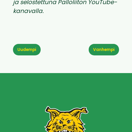
ja selostettuna Palloliiton YouTube-
kanavalla.
Uudempi
Vanhempi