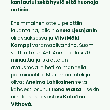
kantautui sekä hyviä että huonoja
uutisia.
Ensimmäinen ottelu pelattiin
lauantaina, jolloin
Anela Ljesnjanin
oli avauksessa ja
Viivi Mäki-
Kamppi
varamaalivahtina. Suomi
voitti ottelun 4-1. Anela pelasi 70
minuuttia ja iski ottelun
avausmaalin heti kolmannella
peliminuutilla. Muut maalintekijät
olivat
Anelma Lahikainen
sekä
kahdesti osunut
Ilona Walta.
Tsekin
ainokaisesta vastasi
Kateřina
Vithová
.