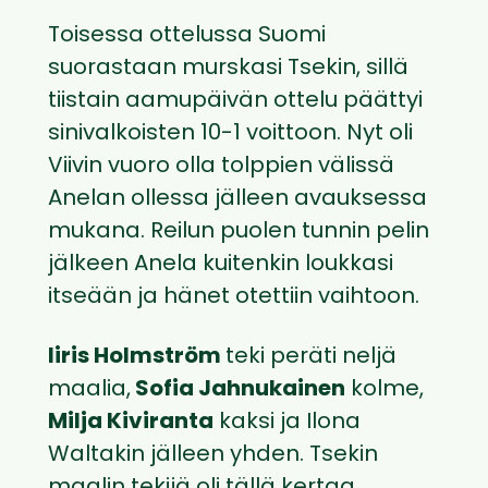
Toisessa ottelussa Suomi
suorastaan murskasi Tsekin, sillä
tiistain aamupäivän ottelu päättyi
sinivalkoisten 10-1 voittoon. Nyt oli
Viivin vuoro olla tolppien välissä
Anelan ollessa jälleen avauksessa
mukana. Reilun puolen tunnin pelin
jälkeen Anela kuitenkin loukkasi
itseään ja hänet otettiin vaihtoon.
Iiris Holmström
teki peräti neljä
maalia,
Sofia Jahnukainen
kolme,
Milja Kiviranta
kaksi ja Ilona
Waltakin jälleen yhden. Tsekin