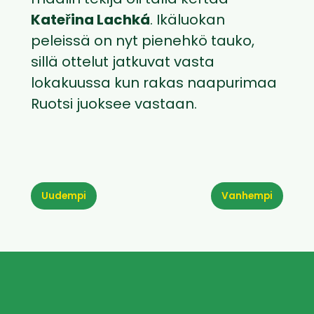
maalin tekijä oli tällä kertaa
Kateřina Lachká
. Ikäluokan
peleissä on nyt pienehkö tauko,
sillä ottelut jatkuvat vasta
lokakuussa kun rakas naapurimaa
Ruotsi juoksee vastaan.
Uudempi
Vanhempi