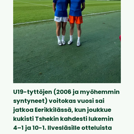
U19-tyttöjen (2006 ja myöhemmin
syntyneet) voitokas vuosi sai
jatkoa Eerikkilässä, kun joukkue
kukisti Tshekin kahdesti lukemin
4–1
ja 10-1.
Ilvesläsille otteluista