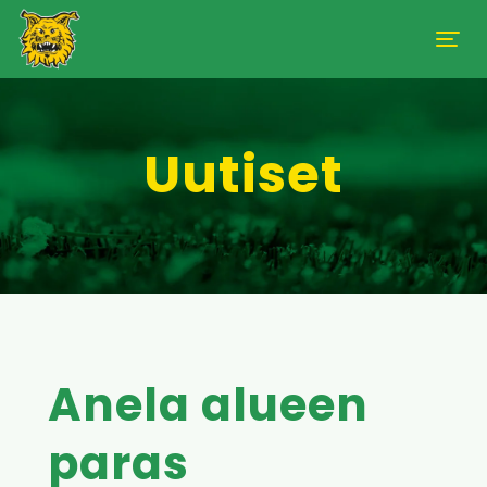
Uutiset
Anela alueen
paras