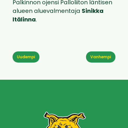
Palkinnon ojensi Palloliiton läntisen
alueen aluevalmentaja
Sinikka
Itälinna
.
Uudempi
Vanhempi