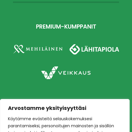
PREMIUM-KUMPPANIT
Arvostamme yksityisyyttäsi
Copyright © 2026 Ilves jalkapallo – Naisten
Käytämme evästeitä selauskokemuksesi
edustusjoukkue
Toteutus:
Mainostoimisto Värikäs
parantamiseksi, personoitujen mainosten ja sisällön