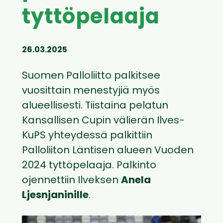
tyttöpelaaja
26.03.2025
Suomen Palloliitto palkitsee
vuosittain menestyjiä myös
alueellisesti. Tiistaina pelatun
Kansallisen Cupin välierän Ilves-
KuPS yhteydessä palkittiin
Palloliiton Läntisen alueen Vuoden
2024 tyttöpelaaja. Palkinto
ojennettiin Ilveksen
Anela
Ljesnjaninille
.