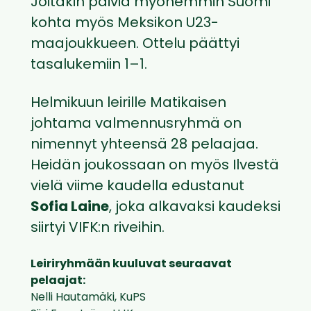
Joitakin päiviä myöhemmin Suomi
kohta myös Meksikon U23-
maajoukkueen. Ottelu päättyi
tasalukemiin 1–1.
Helmikuun leirille Matikaisen
johtama valmennusryhmä on
nimennyt yhteensä 28 pelaajaa.
Heidän joukossaan on myös Ilvestä
vielä viime kaudella edustanut
Sofia Laine
, joka alkavaksi kaudeksi
siirtyi VIFK:n riveihin.
Leiriryhmään kuuluvat seuraavat
pelaajat:
Nelli Hautamäki, KuPS