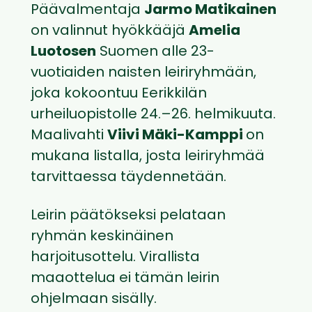
Päävalmentaja
Jarmo Matikainen
on valinnut hyökkääjä
Amelia
Luotosen
Suomen alle 23-
vuotiaiden naisten leiriryhmään,
joka kokoontuu Eerikkilän
urheiluopistolle 24.–26. helmikuuta.
Maalivahti
Viivi Mäki-Kamppi
on
mukana listalla, josta leiriryhmää
tarvittaessa täydennetään.
Leirin päätökseksi pelataan
ryhmän keskinäinen
harjoitusottelu. Virallista
maaottelua ei tämän leirin
ohjelmaan sisälly.