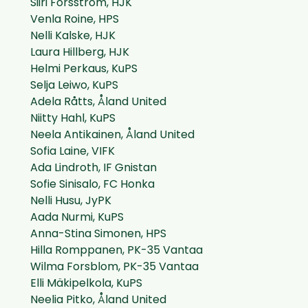
Siiri Forsström, HJK
Venla Roine, HPS
Nelli Kalske, HJK
Laura Hillberg, HJK
Helmi Perkaus, KuPS
Selja Leiwo, KuPS
Adela Råtts, Åland United
Niitty Hahl, KuPS
Neela Antikainen, Åland United
Sofia Laine, VIFK
Ada Lindroth, IF Gnistan
Sofie Sinisalo, FC Honka
Nelli Husu, JyPK
Aada Nurmi, KuPS
Anna-Stina Simonen, HPS
Hilla Romppanen, PK-35 Vantaa
Wilma Forsblom, PK-35 Vantaa
Elli Mäkipelkola, KuPS
Neelia Pitko, Åland United